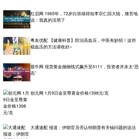
红启网 1965年，72岁白崇禧得知李宗仁回大陆，痛苦地
说：我真的没用了
粤友优配 【健康科普】防治高血压，中医有妙招！这些
稳血压的方法请收好~
股牛网 现货黄金抛物线式飙升至5111，投资者并未太“恐
高”
创元网 1月9日金至尊黄金价格1398元/克
大通速配 报道：伊朗官员否认特朗普有关铀问题的说法