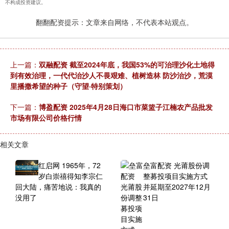
不构成投资建议。
翻翻配资提示：文章来自网络，不代表本站观点。
上一篇：
双融配资 截至2024年底，我国53%的可治理沙化土地得
到有效治理，一代代治沙人不畏艰难、植树造林 防沙治沙，荒漠
里播撒希望的种子（守望·特别策划）
下一篇：
博盈配资 2025年4月28日海口市菜篮子江楠农产品批发
市场有限公司价格行情
相关文章
红启网 1965年，72
垒富配资 光莆股份调
岁白崇禧得知李宗仁
整募投项目实施方式
回大陆，痛苦地说：我真的
并延期至2027年12月
没用了
31日