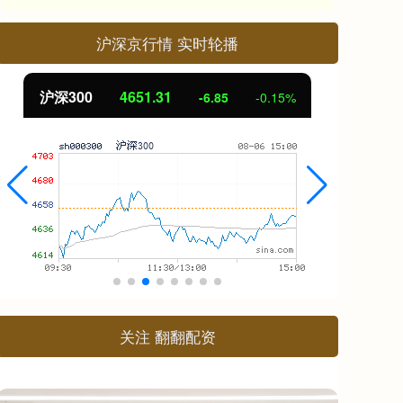
沪深京行情 实时轮播
北证50
1122.88
创
3.42
0.30%
关注 翻翻配资