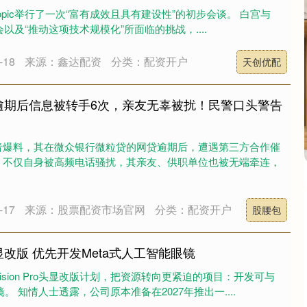
ropic举行了一次“富有成效且具有建设性”的初步会谈。 白宫与
作机会以及“推动这项技术规模化”所面临的挑战，....
18
来源：鑫达配资
分类：配资开户
天创优配
逾期后信息被转手6次，亲友无辜被扰！民警口头警告
者爆料，其在微众银行微粒贷的网贷逾期后，遭遇第三方合作催
，不仅自身被高频电话骚扰，其亲友、供职单位也被无端牵连，
17
来源：股票配资市场官网
分类：配资开户
股腰包
改版 优先开发Meta式人工智能眼镜
sion Pro头显改版计划，把资源转向更紧迫的项目：开发可与
。 知情人士透露，公司原本准备在2027年推出一....