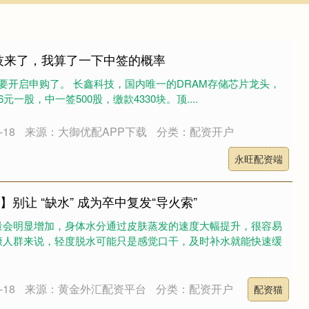
技来了，我算了一下中签的概率
O就要开启申购了。 长鑫科技，国内唯一的DRAM存储芯片龙头，
66元一股，中一签500股，缴款4330块。顶....
18
来源：大御优配APP下载
分类：配资开户
永旺配资端
】别让 “缺水” 成为卒中复发“导火索”
量会明显增加，身体水分通过皮肤蒸发的速度大幅提升，很容易
康人群来说，轻度脱水可能只是感觉口干，及时补水就能快速缓
18
来源：黄金外汇配资平台
分类：配资开户
配资猫