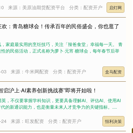
10
来源：美原油期货配资平台
分类：配资开户
启灯网
狂欢：青岛糖球会！传承百年的民俗盛会，你也逛了
讯，家庭最实用的烹饪技巧，关注「辣爸食堂」幸福每一天。 青
性的民俗活动，正式名称为萝卜·元宵·糖球会，每年春节后举
03
来源：牛米网配资
分类：配资开户
盒马配资
智启沪上·AI素养创新挑战赛”即将开始啦！
精英，不仅要掌握学科知识，更要具备理解AI、评估AI、使用AI
时代的新通识能力，也是衡量未来人才竞争力的关键指标。....
24
来源：旺发配资
分类：配资开户
恒利决策