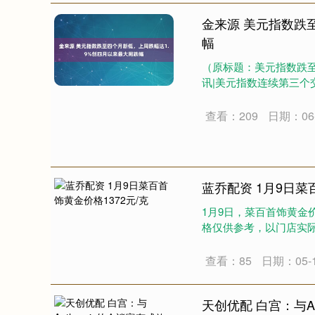
金来源 美元指数跌
幅
（原标题：美元指数跌至
深证成指
14110.12
.92
0.57%
-34.08
-0
讯|美元指数连续第三个交
查看：209
日期：06-
蓝乔配资 1月9日菜
1月9日，菜百首饰黄金价格
格仅供参考，以门店实际为
查看：85
日期：05-
天创优配 白宫：与An