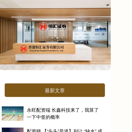
最新文章
永旺配资端 长鑫科技来了，我算了
一下中签的概率
配资猫 【“头头”是道】别让 “缺水” 成