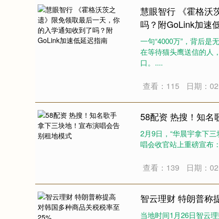
慧眼智行 《霍格沃
吗？附GoLink加
一句“4000万”，背
在等待猫头鹰送信的人
口。....
查看：115
日期：02-
58配资 热搜！知
2月9日，“华晨宇拿下
唱会收官站上重磅宣布：演
查看：139
日期：02-
智云理财 特朗普称
当地时间1月26日智云