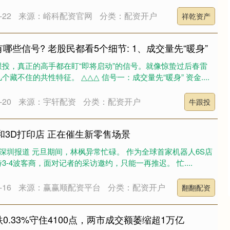
22
来源：峪科配资官网
分类：配资开户
祥乾资产
哪些信号? 老股民都看5个细节: 1、成交量先“暖身”
投，真正的高手都在盯“即将启动”的信号。就像惊蛰过后春雷
藏不住的共性特征。 △△△ 信号一：成交量先“暖身” 资金....
20
来源：宇轩配资
分类：配资开户
牛跟投
和3D打印店 正在催生新零售场景
 深圳报道 元旦期间，林枫异常忙碌。 作为全球首家机器人6S店
-4波客商，面对记者的采访邀约，只能一再推迟。 忙....
16
来源：赢赢顺配资平台
分类：配资开户
翻翻配资
0.33%守住4100点，两市成交额萎缩超1万亿