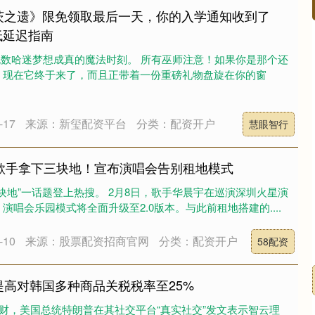
茨之遗》限免领取最后一天，你的入学通知收到了
速低延迟指南
后是无数哈迷梦想成真的魔法时刻。 所有巫师注意！如果你是那个还
，现在它终于来了，而且正带着一份重磅礼物盘旋在你的窗
17
来源：新玺配资平台
分类：配资开户
慧眼智行
名歌手拿下三块地！宣布演唱会告别租地模式
三块地”一话题登上热搜。 2月8日，歌手华晨宇在巡演深圳火星演
唱会乐园模式将全面升级至2.0版本。与此前租地搭建的....
10
来源：股票配资招商官网
分类：配资开户
58配资
提高对韩国多种商品关税税率至25%
理财，美国总统特朗普在其社交平台“真实社交”发文表示智云理