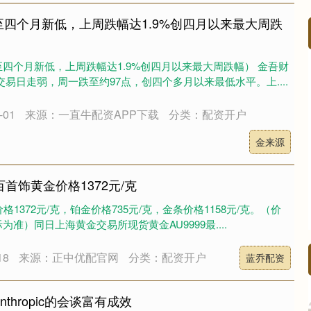
至四个月新低，上周跌幅达1.9%创四月以来最大周跌
四个月新低，上周跌幅达1.9%创四月以来最大周跌幅） 金吾财
沪深300
4651.31
.24%
-6.85
-0.15%
易日走弱，周一跌至约97点，创四个多月以来最低水平。上....
01
来源：一直牛配资APP下载
分类：配资开户
金来源
百首饰黄金价格1372元/克
1372元/克，铂金价格735元/克，金条价格1158元/克。（价
准）同日上海黄金交易所现货黄金AU9999最....
18
来源：正中优配官网
分类：配资开户
蓝乔配资
thropic的会谈富有成效