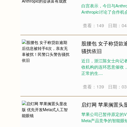
白宫表示，今日与Anth
Anthropic讨论了合
查看：149
日期：04-
股腰包 女子称贷款
骚扰依旧
近日，浙江陈女士向记
收机构的连环恶意催收
正常的生....
查看：139
日期：03-
启灯网 苹果搁置头显
苹果公司已暂停原定的Vi
Meta产品竞争的智能眼镜