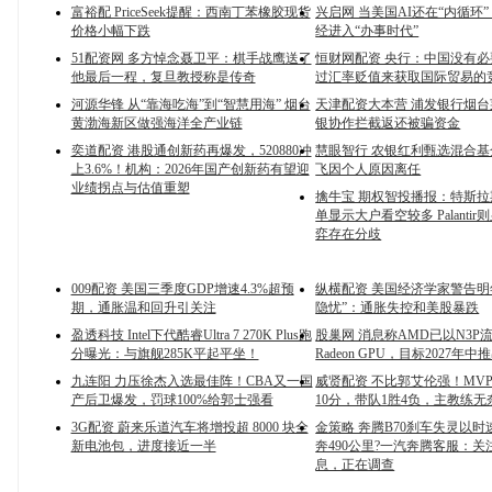
富裕配 PriceSeek提醒：西南丁苯橡胶现货
兴启网 当美国AI还在“内循环”
价格小幅下跌
经进入“办事时代”
51配资网 多方悼念聂卫平：棋手战鹰送了
恒财网配资 央行：中国没有
他最后一程，复旦教授称是传奇
过汇率贬值来获取国际贸易的
河源华锋 从“靠海吃海”到“智慧用海” 烟台
天津配资大本营 浦发银行烟
黄渤海新区做强海洋全产业链
银协作拦截返还被骗资金
奕道配资 港股通创新药再爆发，520880冲
慧眼智行 农银红利甄选混合
上3.6%！机构：2026年国产创新药有望迎
飞因个人原因离任
业绩拐点与估值重塑
擒牛宝 期权智投播报：特斯
单显示大户看空较多 Palanti
弈存在分歧
009配资 美国三季度GDP增速4.3%超预
纵横配资 美国经济学家警告明
期，通胀温和回升引关注
隐忧”：通胀失控和美股暴跌
盈透科技 Intel下代酷睿Ultra 7 270K Plus跑
股巢网 消息称AMD已以N3P
分曝光：与旗舰285K平起平坐！
Radeon GPU，目标2027年中
九连阳 力压徐杰入选最佳阵！CBA又一国
威贤配资 不比郭艾伦强！MV
产后卫爆发，罚球100%给郭士强看
10分，带队1胜4负，主教练无
3G配资 蔚来乐道汽车将增投超 8000 块全
金策略 奔腾B70刹车失灵以时速
新电池包，进度接近一半
奔490公里?一汽奔腾客服：
息，正在调查