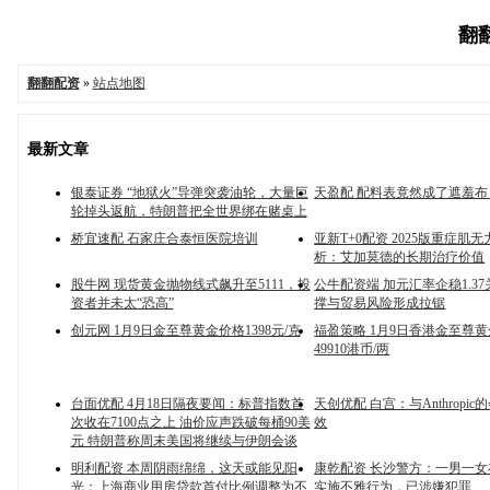
翻翻
翻翻配资
»
站点地图
最新文章
银泰证券 “地狱火”导弹突袭油轮，大量巨
天盈配 配料表竟然成了遮羞
轮掉头返航，特朗普把全世界绑在赌桌上
桥宜速配 石家庄合泰恒医院培训
亚新T+0配资 2025版重症肌
析：艾加莫德的长期治疗价值
股牛网 现货黄金抛物线式飙升至5111，投
公牛配资端 加元汇率企稳1.37
资者并未太“恐高”
撑与贸易风险形成拉锯
创元网 1月9日金至尊黄金价格1398元/克
福盈策略 1月9日香港金至尊
49910港币/两
台面优配 4月18日隔夜要闻：标普指数首
天创优配 白宫：与Anthropi
次收在7100点之上 油价应声跌破每桶90美
效
元 特朗普称周末美国将继续与伊朗会谈
明利配资 本周阴雨绵绵，这天或能见阳
康乾配资 长沙警方：一男一
光；上海商业用房贷款首付比例调整为不
实施不雅行为，已涉嫌犯罪