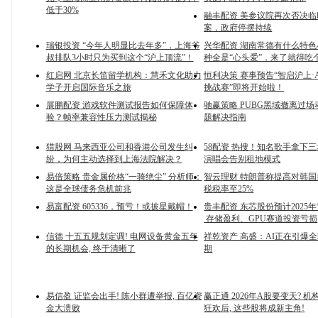
低于30%
融丰配资 美参议院再次否决
案，政府停摆持续
瑞银投资 “今年人明显比去年多”，上海爷
兴华配资 湖南常德有什么特色
叔排队3小时只为买到这个“沪上顶流”！
种全是“心头爱”，来了就得吃
红启网 北京长笛留学机构：慧禾文化助力
恒利决策 赛事预告“智启沪上·
学子开启国际音乐之旅
挑战赛”即将开始啦！
展鹏配资 游戏软件测试报告如何保障体
驰赢策略 PUBG黑域撤离过
验？帧率兼容性压力测试揭秘
题解决指南
猎股网 马来西亚公司和香港公司发生纠
58配资 热搜！知名歌手拿下
纷，为何主动选择到上海法院解决？
演唱会告别租地模式
易倍策略 贵金属价格“一骑绝尘” 分析师：
智云理财 特朗普称提高对韩
这是全球债务危机前兆
税税率至25%
易富配资 605336，预亏！或披星戴帽！
贵丰配资 东芯股份预计2025
存储盈利、GPU赛道投资亏损
信德 十五五规划定调! 电网设备黄金五年
祥乾资产 高盛：AI正在引爆全
的长期机会, 终于清晰了
期
易信盈 证监会出手! 陈小群遭举报, 百亿资
赢正通 2026年A股要变天? 机
金大溃败
狂欢后, 这些股将成新主角!