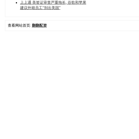
上上通 美签证审查严重拖长, 谷歌和苹果
建议外籍员工“别出美国”
查看网站首页:
翻翻配资