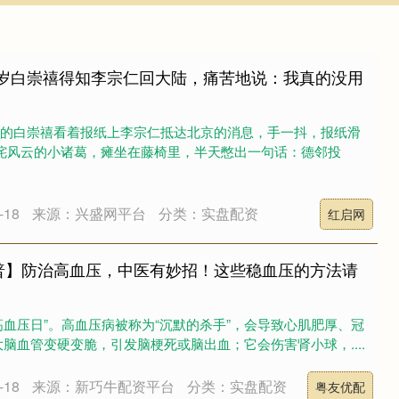
，72岁白崇禧得知李宗仁回大陆，痛苦地说：我真的没用
72岁的白崇禧看着报纸上李宗仁抵达北京的消息，手一抖，报纸滑
叱咤风云的小诸葛，瘫坐在藤椅里，半天憋出一句话：德邻投
18
来源：兴盛网平台
分类：实盘配资
红启网
普】防治高血压，中医有妙招！这些稳血压的方法请
界高血压日”。高血压病被称为“沉默的杀手”，会导致心肌肥厚、冠
脑血管变硬变脆，引发脑梗死或脑出血；它会伤害肾小球，....
18
来源：新巧牛配资平台
分类：实盘配资
粤友优配