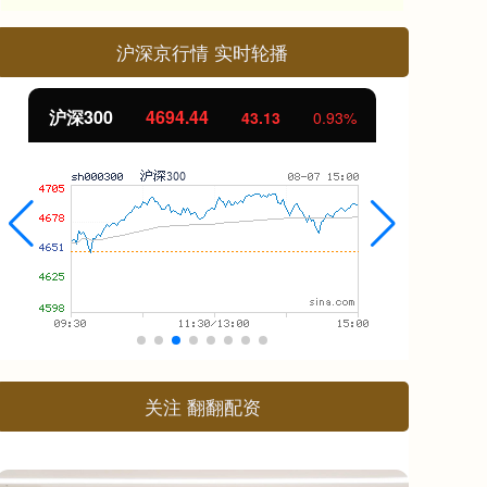
沪深京行情 实时轮播
北证50
1134.24
创
11.37
1.01%
关注 翻翻配资