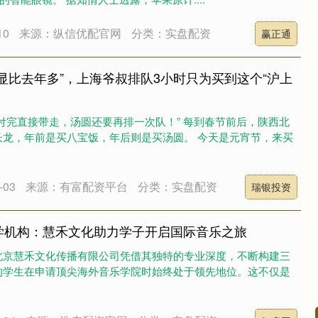
10
来源：纵信优配官网
分类：实盘配资
赢正通
明显比去年多”，上海爷叔排队3小时只为买到这个“沪上
付完直接带走，汤圆还要再排一次队！” 每到春节前后，陕西北
长龙，年前是买八宝饭，年后则是买汤圆。 今天是元宵节，来买
03
来源：有富配资平台
分类：实盘配资
瑞银投资
学机构：慧禾文化助力学子开启国际音乐之旅
北京慧禾文化传播有限公司凭借其独特的专业深度，不断构建三
的学生在申请顶尖海外音乐学院时始终处于领先地位。这不仅是