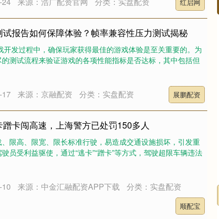
24
来源：浩广配资官网
分类：实盘配资
红启网
测试报告如何保障体验？帧率兼容性压力测试揭秘
游戏开发过程中，确保玩家获得最佳的游戏体验是至关重要的。为
尽的测试流程来验证游戏的各项性能指标是否达标，其中包括但
17
来源：京融配资
分类：实盘配资
展鹏配资
卡蹭卡闯高速，上海警方已处罚150多人
载、限高、限宽、限长标准行驶，易造成交通设施损坏，引发重
驶员受利益驱使，通过“逃卡”“蹭卡”等方式，驾驶超限车辆违法
10
来源：中金汇融配资APP下载
分类：实盘配资
顺配宝