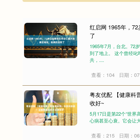
红启网 1965年
了
1965年7月，台北。
到了地上。 这个曾经
共，....
查看：104
日期：07-
粤友优配 【健康科
收好~
5月17日是第22个“世
心病甚至心衰。它会让大
查看：215
日期：06-