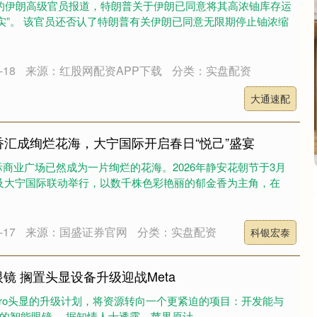
况的伊朗高级官员报道，特朗普关于伊朗已同意将其高浓铀库存运
实”。 该官员还否认了特朗普有关伊朗已同意无限期停止铀浓缩
18
来源：红股网配资APP下载
分类：实盘配资
大通速配
香汇成绚烂花海，大宁国际开启春日“悦己”盛宴
商业广场已然成为一片绚烂的花海。2026年静安花朝节于3月
园及大宁国际联动举行，以数千株色彩艳丽的郁金香为主角，在
17
来源：国盛证券官网
分类：实盘配资
科银宏泰
眼镜 搁置头显设备升级迎战Meta
n Pro头显的升级计划，将资源转向一个更紧迫的项目：开发能与
产品竞争的智能眼镜。 据知情人士透露，苹果原计....