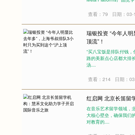
查看：79
日期：03-
瑞银投资 “今年人
顶流”！
“买八宝饭是排队付钱，
路的美新点心店都大排
汤....
查看：214
日期：03-
红启网 北京长笛留
在音乐艺术留学领域，
大核心壁垒，确保我们
对教育的....