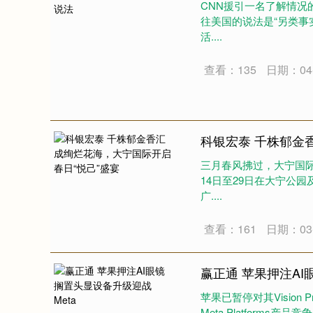
CNN援引一名了解情
往美国的说法是“另类事
活....
查看：135
日期：04-
科银宏泰 千株郁金
三月春风拂过，大宁国际
14日至29日在大宁公
广....
查看：161
日期：03-
赢正通 苹果押注AI
苹果已暂停对其Visio
Meta Platforms