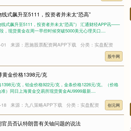
线式飙升至5111，投资者并未太“恐高”
式飙升至5111，投资者并未太“恐高”） 汇通财经APP讯——
段，现货黄金在周一早些时候突破5000美元心理关口....
沪深300
4694.44
.42%
43.13
0.93%
01
来源：恩施股票配资网APP下载
分类：实盘配资
股牛网
黄金价格1398元/克
398元/克，铂金价格922元/克，金条价格1226元/克。（价格
）同日上海黄金交易所现货黄金AU9999最新....
18
来源：九八策略APP下载
分类：实盘配资
创元网
朗官员否认特朗普有关铀问题的说法