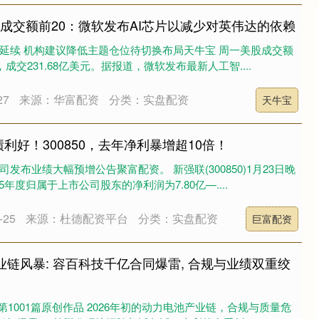
股成交额前20：微软发布AI芯片以减少对英伟达的依赖
或延续 机构建议降低主题仓位待切换布局天牛宝 周一美股成交额
，成交231.68亿美元。据报道，微软发布最新人工智....
27
来源：华富配资
分类：实盘配资
天牛宝
利好！300850，去年净利暴增超10倍！
发布业绩大幅预增公告聚富配资。 新强联(300850)1月23日晚
年度归属于上市公司股东的净利润为7.80亿—....
25
来源：杜德配资平台
分类：实盘配资
巨富配资
产业链风暴: 容百科技千亿合同爆雷, 合规与业绩双重绞
m第1001篇原创作品 2026年初的动力电池产业链，合规与质量危