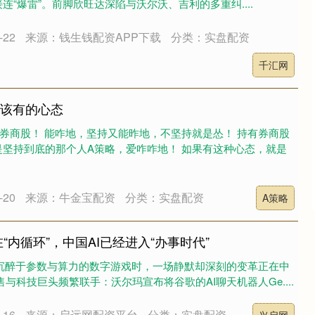
“爆雷”。前脚欣旺达深陷与沃尔沃、吉利的多重纠....
22
来源：钱生钱配资APP下载
分类：实盘配资
千汇网
应该有的心态
券商股！ 能咋地，坚持又能昨地，不坚持就是怂！ 持有券商股
坚持到底的那个人A策略，爱咋咋地！ 如果有这种心态，就是
20
来源：牛金宝配资
分类：实盘配资
A策略
在“内循环”，中国AI已经进入“办事时代”
仍沉醉于参数与算力的数字游戏时，一场静默却深刻的变革正在中
与科技巨头频繁联手：沃尔玛宣布将谷歌的AI聊天机器人Ge....
16
来源：启远网配资平台
分类：实盘配资