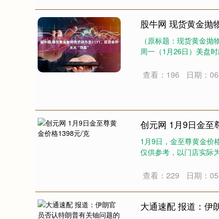
股牛网 现货黄金抛物
（原标题：现货黄金抛物线
周一（1月26日）美盘时
深证成指
14311.01
.68
1.02%
200.89
1
查看：196
日期：06-
创元网 1月9日金至尊
1月9日，金至尊黄金价格1
仅供参考，以门店实际为准
查看：229
日期：05-
大通速配 报道：伊