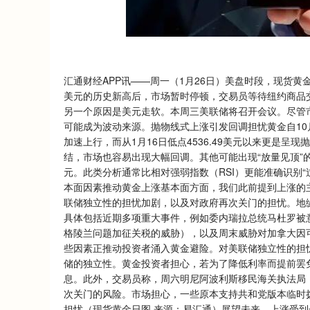
深证成指
14311.01
.68
1.02%
200.89
1
汇通财经APP讯——周一（1月26日）美盘时段，现货黄金
美元的历史新高后，市场暂时停顿，交易员等待纽约商品交
另一个原因是美元走软。本周三美联储将召开会议。尽管
可能成为波动来源。抛物线式上涨引发回调担忧黄金自10月28日
加速上行，而从1月16日低点4536.49美元以来更是
结，市场也容易出现大幅回调。其他可能出现“放量见顶”的迹象
元。此类分析通常比相对强弱指数（RSI）更能准确识别“
本面因素推动黄金上涨基本面方面，我们此前提到上涨的
联储独立性的担忧加剧，以及对政府再次关门的担忧。地
具体包括近期多项重大事件，例如委内瑞拉总统马杜罗被
格陵兰问题加征关税的威胁），以及周末威胁对加拿大因可
些因素正推动投资者涌入黄金避险。对美联储独立性的担
储的独立性。黄金投资者担心，若为了降低利率而提前罢
息。此外，交易员称，周六明尼阿波利斯移民海关执法局（
次关门的风险。市场担心，一些原本支持共和党版本临时
担忧（现货黄金日图 来源：易汇通）展望未来，上涨受