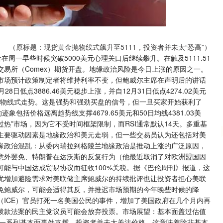
沪深300
4694.44
.42%
43.13
0.93%
（原标题：现货黄金抛物线式飙升至5111，投资者并未太“恐高”）
在周一早些时候突破5000美元心理关口后继续攀升。在触及5111.51
易所（Comex）期货开盘。地缘政治风险是今日上涨的原因之一。
市场预计政策制定者将维持利率不变，但鲍威尔主席在声明后的讲话
低点3886.46美元稳步上涨，并自12月31日低点4274.02美元
呈现抛物线式走势。这是强势和强劲买盘的信号，但一旦买家开始获利了
包括价格远离趋势线支撑4679.65美元和50日均线4381.03美
过热”市场，因为它不受时间框架限制，而RSI通常默认14天。多重基
主要驱动因素是地缘政治和美元走弱，但一些交易员认为还包括对美
缘政治混乱：从委内瑞拉到格陵兰地缘政治是推动上涨的广泛原因，
意外罢免、特朗普在达沃斯的反复行为（他最近取消了对欧洲盟国因
能与中国达成贸易协议而征收100%关税。据《巴伦周刊》报道，这
忧增加避险需求对美联储主席鲍威尔的持续批评也让投资者担心美联
免鲍威尔，可能会适得其反，并推迟市场预期的今年晚些时候的降
ICE）官员打死一名美国公民的事件，增加了美国政府在几个月内再
拨款法案的民主党议员可能会放弃投票。市场展望：基本面盖过估值
到一系列基本面事件支撑，投资者并未太关注价格。这意味着除非基本