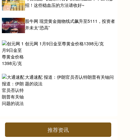
招！这些稳血压的方法请收好~
股牛网 现货黄金抛物线式飙升至5111，投资者
并未太“恐高”
创元网 1月9日金至尊黄金价格1398元/克
大通速配 报道：伊朗官员否认特朗普有关铀问
题的说法
推荐资讯