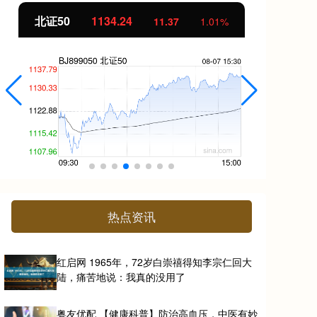
北证50
1134.24
创
11.37
1.01%
热点资讯
红启网 1965年，72岁白崇禧得知李宗仁回大
陆，痛苦地说：我真的没用了
粤友优配 【健康科普】防治高血压，中医有妙