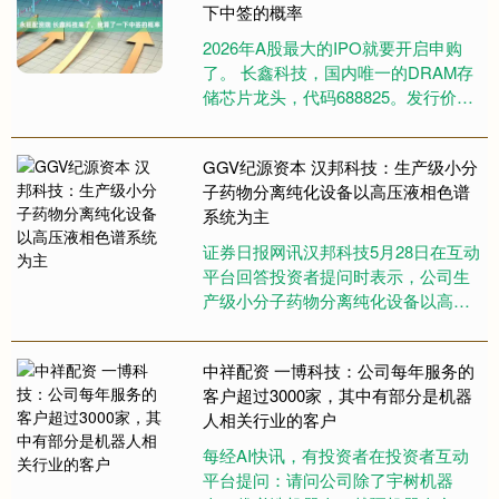
下中签的概率
2026年A股最大的IPO就要开启申购
了。 长鑫科技，国内唯一的DRAM存
储芯片龙头，代码688825。发行价
8.66元一股，中一签500股，缴款4330
块。顶....
GGV纪源资本 汉邦科技：生产级小分
子药物分离纯化设备以高压液相色谱
系统为主
证券日报网讯汉邦科技5月28日在互动
平台回答投资者提问时表示，公司生
产级小分子药物分离纯化设备以高压
液相色谱系统为主，适用于各类化学
原料药、医药中间体、中药有效....
中祥配资 一博科技：公司每年服务的
客户超过3000家，其中有部分是机器
人相关行业的客户
每经AI快讯，有投资者在投资者互动
平台提问：请问公司除了宇树机器