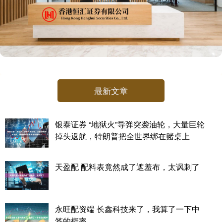
最新文章
银泰证券 “地狱火”导弹突袭油轮，大量巨轮
掉头返航，特朗普把全世界绑在赌桌上
天盈配 配料表竟然成了遮羞布，太讽刺了
永旺配资端 长鑫科技来了，我算了一下中
签的概率