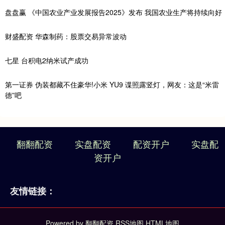
盘盘赢 《中国农业产业发展报告2025》发布 我国农业生产将持续向好
财盛配资 华森制药：股票交易异常波动
七星 台积电2纳米试产成功
第一证券 伪装都藏不住豪华!小米 YU9 谍照露竖灯，网友：这是“米雷
德”吧
翻翻配资
实盘配资
配资开户
实盘配
资开户
友情链接：
Powered by
翻翻配资
RSS地图
HTML地图