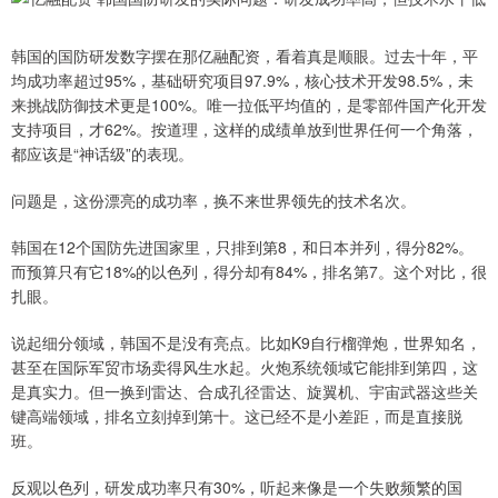
韩国的国防研发数字摆在那亿融配资，看着真是顺眼。过去十年，平
均成功率超过95%，基础研究项目97.9%，核心技术开发98.5%，未
来挑战防御技术更是100%。唯一拉低平均值的，是零部件国产化开发
支持项目，才62%。按道理，这样的成绩单放到世界任何一个角落，
都应该是“神话级”的表现。
问题是，这份漂亮的成功率，换不来世界领先的技术名次。
韩国在12个国防先进国家里，只排到第8，和日本并列，得分82%。
而预算只有它18%的以色列，得分却有84%，排名第7。这个对比，很
扎眼。
说起细分领域，韩国不是没有亮点。比如K9自行榴弹炮，世界知名，
甚至在国际军贸市场卖得风生水起。火炮系统领域它能排到第四，这
是真实力。但一换到雷达、合成孔径雷达、旋翼机、宇宙武器这些关
键高端领域，排名立刻掉到第十。这已经不是小差距，而是直接脱
班。
反观以色列，研发成功率只有30%，听起来像是一个失败频繁的国