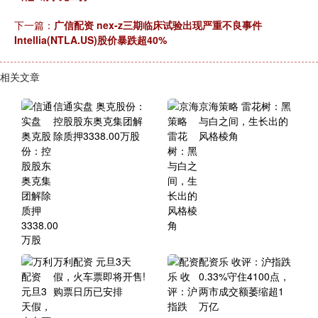
下一篇：
广信配资 nex-z三期临床试验出现严重不良事件
Intellia(NTLA.US)股价暴跌超40%
相关文章
信通实盘 奥克股份：
京海策略 雷花树：黑
控股股东奥克集团解
与白之间，生长出的
除质押3338.00万股
风格棱角
万利配资 元旦3天
配资乐 收评：沪指跌
假，火车票即将开售!
0.33%守住4100点，
购票日历已安排
两市成交额萎缩超1
万亿