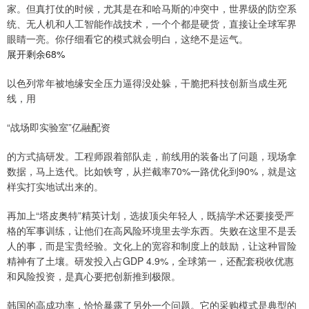
家。但真打仗的时候，尤其是在和哈马斯的冲突中，世界级的防空系
统、无人机和人工智能作战技术，一个个都是硬货，直接让全球军界
眼睛一亮。你仔细看它的模式就会明白，这绝不是运气。
展开剩余68%
以色列常年被地缘安全压力逼得没处躲，干脆把科技创新当成生死
线，用
“战场即实验室”亿融配资
的方式搞研发。工程师跟着部队走，前线用的装备出了问题，现场拿
数据，马上迭代。比如铁穹，从拦截率70%一路优化到90%，就是这
样实打实地试出来的。
再加上“塔皮奥特”精英计划，选拔顶尖年轻人，既搞学术还要接受严
格的军事训练，让他们在高风险环境里去学东西。失败在这里不是丢
人的事，而是宝贵经验。文化上的宽容和制度上的鼓励，让这种冒险
精神有了土壤。研发投入占GDP 4.9%，全球第一，还配套税收优惠
和风险投资，是真心要把创新推到极限。
韩国的高成功率，恰恰暴露了另外一个问题。它的采购模式是典型的