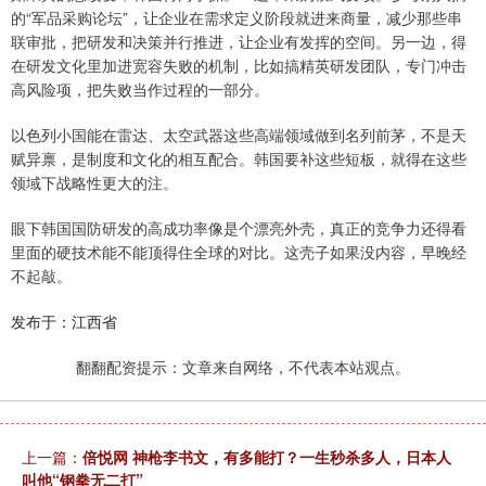
的“军品采购论坛”，让企业在需求定义阶段就进来商量，减少那些串
联审批，把研发和决策并行推进，让企业有发挥的空间。另一边，得
在研发文化里加进宽容失败的机制，比如搞精英研发团队，专门冲击
高风险项，把失败当作过程的一部分。
以色列小国能在雷达、太空武器这些高端领域做到名列前茅，不是天
赋异禀，是制度和文化的相互配合。韩国要补这些短板，就得在这些
领域下战略性更大的注。
眼下韩国国防研发的高成功率像是个漂亮外壳，真正的竞争力还得看
里面的硬技术能不能顶得住全球的对比。这壳子如果没内容，早晚经
不起敲。
发布于：江西省
翻翻配资提示：文章来自网络，不代表本站观点。
上一篇：
倍悦网 神枪李书文，有多能打？一生秒杀多人，日本人
叫他“钢拳无二打”