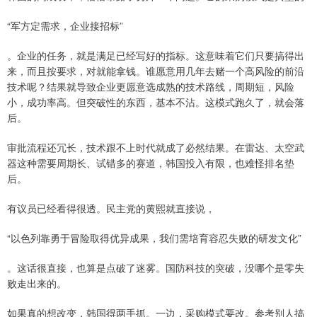
“军方定需求，企业接招标”
。企业的任务，就是满足已经写好的指标。这意味着它们只要搞得出
来，而且按要求，对就能拿钱。谁愿意用几年去赌一个高风险的前沿
技术呢？结果就导致企业更愿意选成熟的技术路线，周期短，风险
小，成功率高。但突破性的东西，基本不沾。这模式跑久了，就会落
后。
审批流程还冗长，技术跟不上时代就成了必然结果。在雷达、太空武
器这种需要周期长、试错多的赛道，韩国投入有限，也难怪排名垫
后。
有议员已经看得很透。民主党的黄熙就直接说，
“以色列靠勇于冒险取得优异成果，我们需培育容忍失败的研发文化”
。这话很直接，也算是点破了迷雾。国防科技的突破，没哪个是零失
败走出来的。
如果真的想改变，韩国得两手抓。一边，采购模式要改。参考别人搞