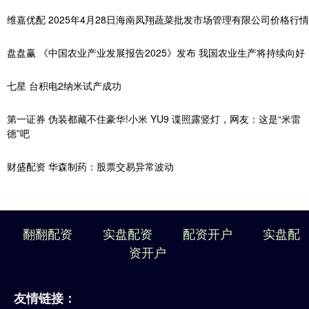
维嘉优配 2025年4月28日海南凤翔蔬菜批发市场管理有限公司价格行情
盘盘赢 《中国农业产业发展报告2025》发布 我国农业生产将持续向好
七星 台积电2纳米试产成功
第一证券 伪装都藏不住豪华!小米 YU9 谍照露竖灯，网友：这是“米雷
德”吧
财盛配资 华森制药：股票交易异常波动
翻翻配资
实盘配资
配资开户
实盘配
资开户
友情链接：