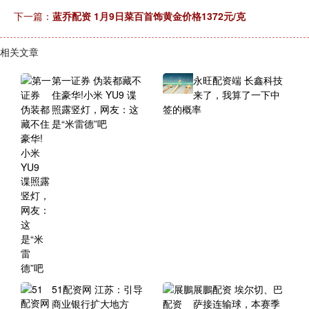
下一篇：
蓝乔配资 1月9日菜百首饰黄金价格1372元/克
相关文章
第一证券 伪装都藏不
永旺配资端 长鑫科技
住豪华!小米 YU9 谍
来了，我算了一下中
照露竖灯，网友：这
签的概率
是“米雷德”吧
51配资网 江苏：引导
展鵬配资 埃尔切、巴
商业银行扩大地方
萨接连输球，本赛季