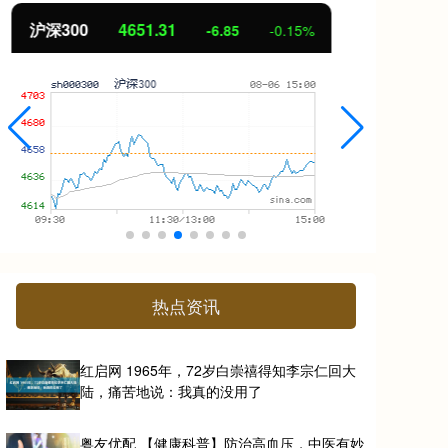
北证50
1122.88
创
3.42
0.30%
热点资讯
红启网 1965年，72岁白崇禧得知李宗仁回大
陆，痛苦地说：我真的没用了
粤友优配 【健康科普】防治高血压，中医有妙