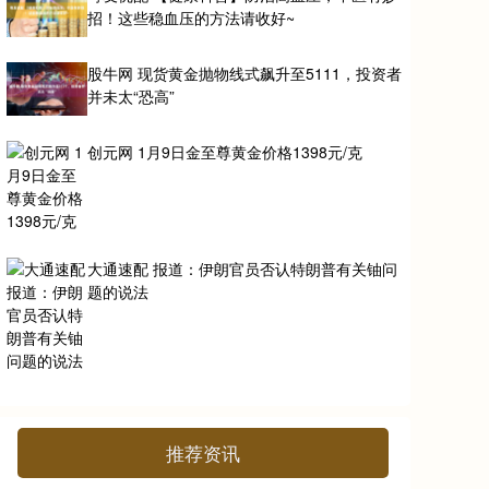
招！这些稳血压的方法请收好~
股牛网 现货黄金抛物线式飙升至5111，投资者
并未太“恐高”
创元网 1月9日金至尊黄金价格1398元/克
大通速配 报道：伊朗官员否认特朗普有关铀问
题的说法
推荐资讯