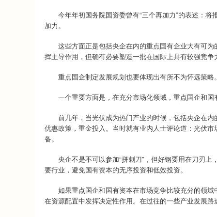
深证成指
14110.12
.92
0.57%
今年年初国务院国资委曾有“三个再加力”的表述：将推
-34.08
-0
加力。
这些方面正是包括央企在内的重点国有企业大有可为的
挥主导作用，但确有必要塑造一批在国际上具有较强竞争
重点国企制定发展规划也要体现出有所不为怀远策略。“
一个重要方面是，在充分市场化领域，重点国企和国有
前几年，当光伏成为热门产业的时候，包括央企在内的
优惠政策，重金投入。当时就有业内人士评论道：光伏市场
备。
央企不是不可以参加“拼刺刀”，但好钢要用在刀刃上，
要行业，避免国有资本的无序投资和低效投资。
如果重点国企和国有资本在市场竞争比较充分的领域中
在资源配置中发挥决定性作用。在过往的一些产业发展路