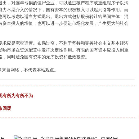
出，对连年亏损的僵尸企业，可以通过破产程序或重组程序予以淘
能力不愿介入的情况下，国有资本的积极投入可以起到引导作用。而
也可以考虑以适当方式退出。退出方式包括股份转让给民间主体、混
有资本投入的增值，也可以进一步促进市场化发展，产生更大的社会
求应是宽窄适度。布局过窄，不利于坚持和完善社会主义基本经济
影响市场在资源配置中发挥决定性作用。有限的国有资本应投入到重
略，同时避免国有资本的无序投资和低效投资。
章来自网络，不代表本站观点。
现有所为有所不为
市回暖
3日
兴启网 当美国AI还在“内循环”，中国AI已