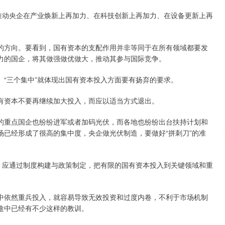
沪深300
4651.31
动央企在产业焕新上再加力、在科技创新上再加力、在设备更新上再
.24%
-6.85
-0.15%
方向。要看到，国有资本的支配作用并非等同于在所有领域都要发
力的国企，将其做强做优做大，推动其参与国际竞争。
三个集中”就体现出国有资本投入方面要有扬弃的要求。
资本不要再继续加大投入，而应以适当方式退出。
重点国企也纷纷进军或者加码光伏，而各地也纷纷出台扶持计划和
已经形成了很高的集中度，央企做光伏制造，要做好“拼刺刀”的准
应通过制度构建与政策制定，把有限的国有资本投入到关键领域和重
依然重兵投入，就容易导致无效投资和过度内卷，不利于市场机制
途中已经有不少这样的教训。