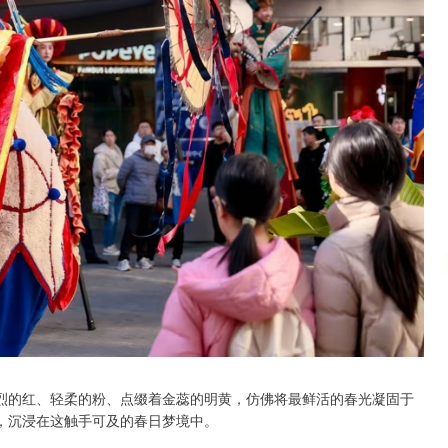
沪深300
4694.44
.42%
43.13
0.93%
烈的红、轻柔的粉、点缀着金蕊的明黄，仿佛将最鲜活的春光凝固于
，沉浸在这触手可及的春日梦境中。