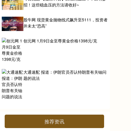
招！这些稳血压的方法请收好~
股牛网 现货黄金抛物线式飙升至5111，投资者
并未太“恐高”
创元网 1月9日金至尊黄金价格1398元/克
大通速配 报道：伊朗官员否认特朗普有关铀问
题的说法
推荐资讯