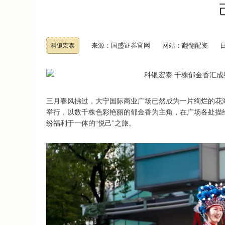
来源：国盛证券官网
网站：翻翻配资
日
科银宏泰
三月春风拂过，大宁国际商业广场已然成为一片绚烂的花海。
举行，以数千株色彩艳丽的郁金香为主角，在广场各处描
纷福利于一体的“悦己”之旅。