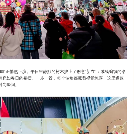
周”正悄然上演。平日里静默的树木披上了创意“新衣”：绒线编织的彩
带宛如春日的裙摆。一步一景，每个转角都藏着视觉惊喜，这里迅速
时尚瞬间。