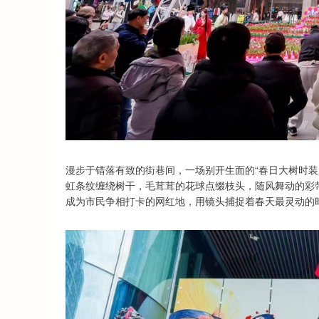
漫步于错落有致的街巷间，一场别开生面的“春日大树时装
虹条纹缠绕树干，毛茸茸的花球点缀枝头，随风舞动的彩
成为市民争相打卡的网红地，用镜头捕捉着春天最灵动的