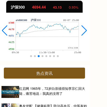
北证50
1134.24
创
11.37
1.01%
热点资讯
红启网 1965年，72岁白崇禧得知李宗仁回大
陆，痛苦地说：我真的没用了
粤友优配 【健康科普】防治高血压，中医有妙