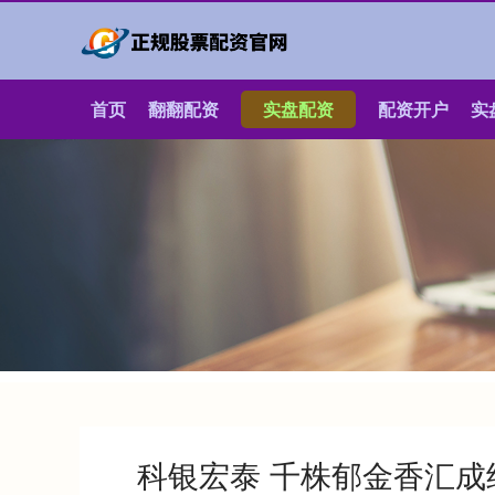
首页
翻翻配资
实盘配资
配资开户
实
科银宏泰 千株郁金香汇成