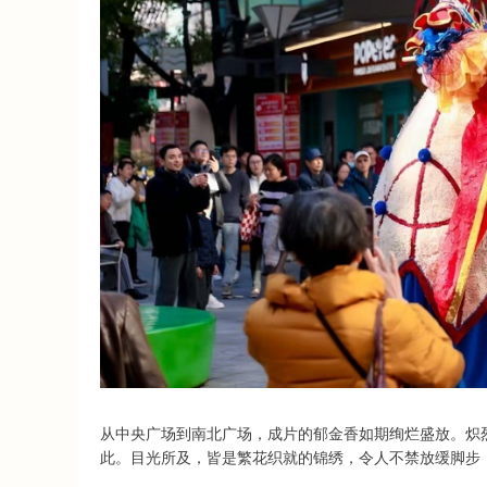
深证成指
14311.01
.68
1.02%
200.89
1
从中央广场到南北广场，成片的郁金香如期绚烂盛放。炽
此。目光所及，皆是繁花织就的锦绣，令人不禁放缓脚步