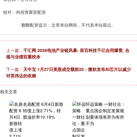
校对：冉燕青聚富配资
翻翻配资提示：文章来自网络，不代表本站观点。
上一篇：
千汇网 2026电池产业链风暴: 容百科技千亿合同爆雷, 合
规与业绩双重绞杀
下一篇：
天牛宝 1月27日美股成交额前20：微软发布AI芯片以减少
对英伟达的依赖
相关文章
名鼎配资 6月4日新致
怀远策略 一财社论：
转债上涨2.71%，转
重点国企制定发展规
股溢价率10.19%
划要体现有所为有所
不为