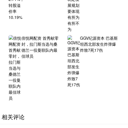
倍悦网配资 首秀献零
GGV纪源资本 巴基斯
封，拉门斯当选与桑
坦西北部发生炸弹爆
德兰一役曼联队内最
炸致7死17伤
佳球员
相关评论