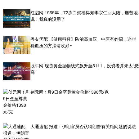
红启网 1965年，72岁白崇禧得知李宗仁回大陆，痛苦地
说：我真的没用了
粤友优配 【健康科普】防治高血压，中医有妙招！这些
稳血压的方法请收好~
股牛网 现货黄金抛物线式飙升至5111，投资者并未太“恐
高”
创元网 1月9日金至尊黄金价格1398元/克
大通速配 报道：伊朗官员否认特朗普有关铀问题的说法