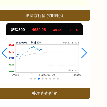
沪深京行情 实时轮播
北证50
1129.72
创
6.84
0.61%
关注 翻翻配资