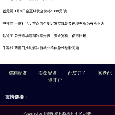
创元网 1月9日金至尊黄金价格1398元/克
中祥网 一财社论：重点国企制定发展规划要体现有所为有所不为
达道宝 公开市场短期利率走低，资金宽松，债市回暖
牛客栈 两部门推动解决新就业群体急难愁盼问题
翻翻配资
实盘配资
配资开户
实盘配
资开户
友情链接：
Powered by
翻翻配资
RSS地图
HTML地图