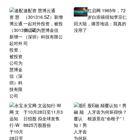
速配资 慧博云通
红启网 1965年，72
（301316.SZ）新增
岁白崇禧得知李宗仁
一起对外投资，被投
回大陆，痛苦地说：我真的
资公司为慧博金信
没用了
（深圳）科技有限公
司
永宝网 文远知行-W
股E融 颠覆认知！男
于10月28日至11月3
人牙齿为何坏得快？
日招股 拟全球发售
根源竟在“命根子”！
8825万股股份