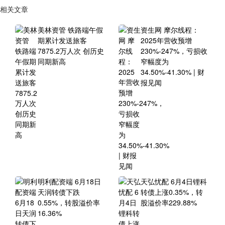
相关文章
美林资管 铁路端午假
资生网 摩尔线程：
期累计发送旅客
2025年营收预增
7875.2万人次 创历史
230%-247%，亏损收
同期新高
窄幅度为
34.50%-41.30% | 财
报见闻
明利配资端 6月18日
天弘忧配 6月4日锂科
天润转债下跌
转债上涨0.35%，转
0.55%，转股溢价率
股溢价率229.88%
16.36%