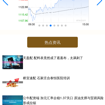
热点资讯
天盈配 配料表竟然成了遮羞布，太讽刺了
桥宜速配 石家庄合泰恒医院培训
公牛配资端 加元汇率企稳1.37关口 原油支撑与贸易风险
形成拉锯