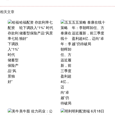
相关文章
哈福配资 存款利率七
五五策略 泰康在线十
轮下调跌入“1%” 时代
年：李朝晖卸任、方
储蓄型保险产品“风景
远近履新，前三季度
独好”
盈利超4亿，迈向“卓
越”仍待破局
美牛股 佐力药业：公
明利配资端 6月18日