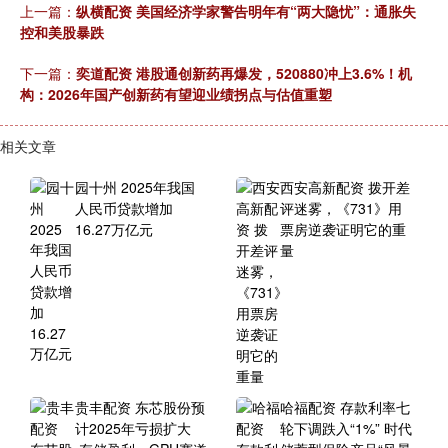
上一篇：
纵横配资 美国经济学家警告明年有“两大隐忧”：通胀失
控和美股暴跌
下一篇：
奕道配资 港股通创新药再爆发，520880冲上3.6%！机
构：2026年国产创新药有望迎业绩拐点与估值重塑
相关文章
园十州 2025年我国
西安高新配资 拨开差
人民币贷款增加
评迷雾，《731》用
16.27万亿元
票房逆袭证明它的重
量
贵丰配资 东芯股份预
哈福配资 存款利率七
计2025年亏损扩大
轮下调跌入“1%” 时代