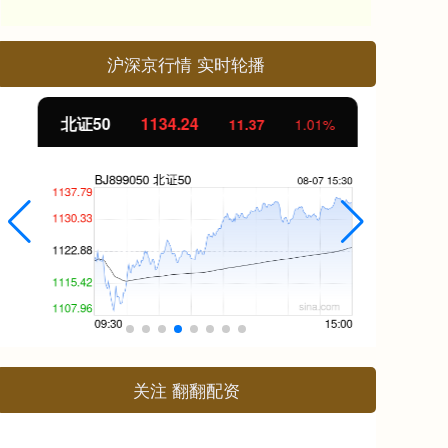
沪深京行情 实时轮播
北证50
1134.24
创
11.37
1.01%
关注 翻翻配资