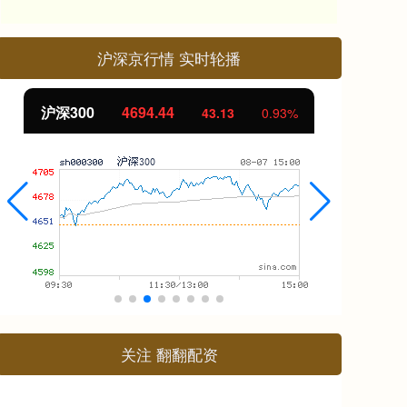
沪深京行情 实时轮播
北证50
1134.24
创
11.37
1.01%
关注 翻翻配资