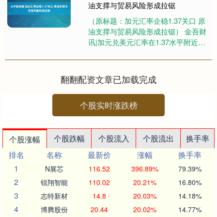
油支撑与贸易风险形成拉锯
（原标题：加元汇率企稳1.37关口 原
油支撑与贸易风险形成拉锯） 金吾财
讯|加元兑美元汇率在1.37水平附近持
稳，月度高点涨势暂缓。当前形成多
空因素交织格局：一....
翻翻配资文章已加载完成
个股实时涨跌榜
个股跌幅
个股流入
个股流出
换手率
个股涨幅
排名
名称
最新价
涨幅
换手率
1
N展芯
116.52
396.89%
79.39%
2
锐翔智能
110.02
20.21%
16.80%
3
志特新材
14.8
20.03%
14.18%
4
博腾股份
20.44
20.02%
14.77%