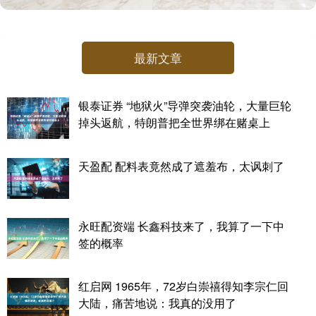
最新文章
银泰证券 “地狱火”导弹突袭油轮，大量巨轮
掉头返航，特朗普把全世界绑在赌桌上
天盈配 配料表竟然成了遮羞布，太讽刺了
永旺配资端 长鑫科技来了，我算了一下中
签的概率
红启网 1965年，72岁白崇禧得知李宗仁回
大陆，痛苦地说：我真的没用了