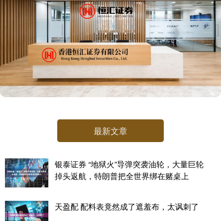
最新文章
银泰证券 “地狱火”导弹突袭油轮，大量巨轮
掉头返航，特朗普把全世界绑在赌桌上
天盈配 配料表竟然成了遮羞布，太讽刺了