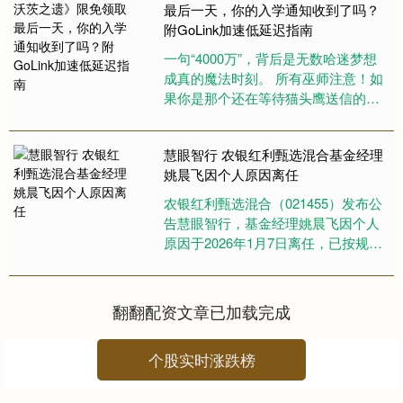
最后一天，你的入学通知收到了吗？
附GoLink加速低延迟指南
一句“4000万”，背后是无数哈迷梦想
成真的魔法时刻。 所有巫师注意！如
果你是那个还在等待猫头鹰送信的
人，现在它终于来了，而且正带着一
份重磅礼物盘旋在你的窗口。....
慧眼智行 农银红利甄选混合基金经理
姚晨飞因个人原因离任
农银红利甄选混合（021455）发布公
告慧眼智行，基金经理姚晨飞因个人
原因于2026年1月7日离任，已按规定
在中国基金业协会办理注销手续。 海
量资讯、精准解读，....
翻翻配资文章已加载完成
个股实时涨跌榜