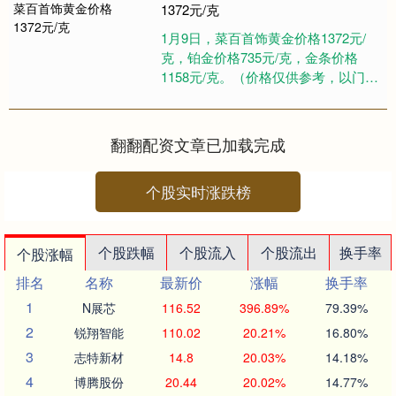
1372元/克
1月9日，菜百首饰黄金价格1372元/
克，铂金价格735元/克，金条价格
1158元/克。（价格仅供参考，以门店
实际为准）同日上海黄金交易所现货
黄金AU9999最....
翻翻配资文章已加载完成
个股实时涨跌榜
个股跌幅
个股流入
个股流出
换手率
个股涨幅
排名
名称
最新价
涨幅
换手率
1
N展芯
116.52
396.89%
79.39%
2
锐翔智能
110.02
20.21%
16.80%
3
志特新材
14.8
20.03%
14.18%
4
博腾股份
20.44
20.02%
14.77%