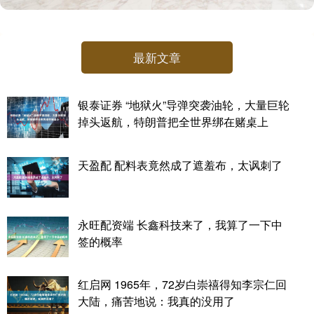
最新文章
银泰证券 “地狱火”导弹突袭油轮，大量巨轮
掉头返航，特朗普把全世界绑在赌桌上
天盈配 配料表竟然成了遮羞布，太讽刺了
永旺配资端 长鑫科技来了，我算了一下中
签的概率
红启网 1965年，72岁白崇禧得知李宗仁回
大陆，痛苦地说：我真的没用了