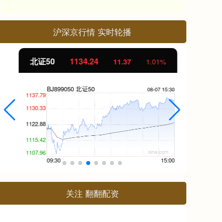
沪深京行情 实时轮播
北证50
1134.24
创
11.37
1.01%
关注 翻翻配资