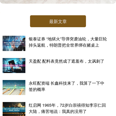
最新文章
银泰证券 “地狱火”导弹突袭油轮，大量巨轮
掉头返航，特朗普把全世界绑在赌桌上
天盈配 配料表竟然成了遮羞布，太讽刺了
永旺配资端 长鑫科技来了，我算了一下中
签的概率
红启网 1965年，72岁白崇禧得知李宗仁回
大陆，痛苦地说：我真的没用了