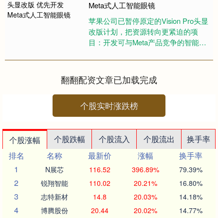
Meta式人工智能眼镜
苹果公司已暂停原定的Vision Pro头显
改版计划，把资源转向更紧迫的项
目：开发可与Meta产品竞争的智能眼
镜。 知情人士透露，公司原本准备在
2027年推出一....
翻翻配资文章已加载完成
个股实时涨跌榜
个股跌幅
个股流入
个股流出
换手率
个股涨幅
排名
名称
最新价
涨幅
换手率
1
N展芯
116.52
396.89%
79.39%
2
锐翔智能
110.02
20.21%
16.80%
3
志特新材
14.8
20.03%
14.18%
4
博腾股份
20.44
20.02%
14.77%