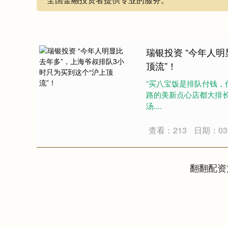
瑞银投资 “今年人
顶流”！
“买八宝饭是排队付钱，
路的美新点心店都大排
汤....
查看：213
日期：03-
翻翻配资