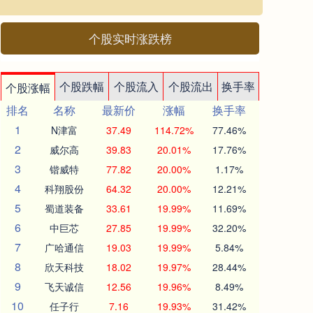
个股实时涨跌榜
个股跌幅
个股流入
个股流出
换手率
个股涨幅
排名
名称
最新价
涨幅
换手率
1
N津富
37.49
114.72%
77.46%
2
威尔高
39.83
20.01%
17.76%
3
锴威特
77.82
20.00%
1.17%
4
科翔股份
64.32
20.00%
12.21%
5
蜀道装备
33.61
19.99%
11.69%
6
中巨芯
27.85
19.99%
32.20%
7
广哈通信
19.03
19.99%
5.84%
8
欣天科技
18.02
19.97%
28.44%
9
飞天诚信
12.56
19.96%
8.49%
10
任子行
7.16
19.93%
31.42%