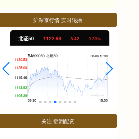
沪深京行情 实时轮播
北证50
1122.88
创
3.42
0.30%
关注 翻翻配资