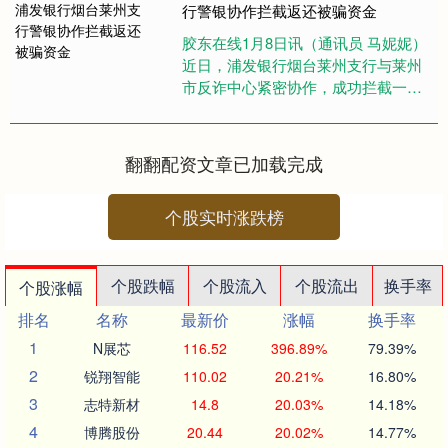
行警银协作拦截返还被骗资金
胶东在线1月8日讯（通讯员 马妮妮）
近日，浦发银行烟台莱州支行与莱州
市反诈中心紧密协作，成功拦截一
起“民族资产解冻”类电信诈骗案件天津
配资大本营，及时为受害群众....
翻翻配资文章已加载完成
个股实时涨跌榜
个股跌幅
个股流入
个股流出
换手率
个股涨幅
排名
名称
最新价
涨幅
换手率
1
N展芯
116.52
396.89%
79.39%
2
锐翔智能
110.02
20.21%
16.80%
3
志特新材
14.8
20.03%
14.18%
4
博腾股份
20.44
20.02%
14.77%