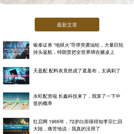
最新文章
银泰证券 “地狱火”导弹突袭油轮，大量巨轮
掉头返航，特朗普把全世界绑在赌桌上
天盈配 配料表竟然成了遮羞布，太讽刺了
永旺配资端 长鑫科技来了，我算了一下中
签的概率
红启网 1965年，72岁白崇禧得知李宗仁回
大陆，痛苦地说：我真的没用了