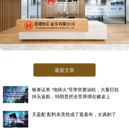
最新文章
银泰证券 “地狱火”导弹突袭油轮，大量巨轮
掉头返航，特朗普把全世界绑在赌桌上
天盈配 配料表竟然成了遮羞布，太讽刺了