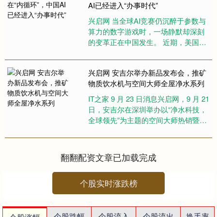
AI已经进入“办事时代”
兴启网 当全球AI竞赛仍沉醉于参数与
算力的数字游戏时，一场静默却深刻
的变革正在中国发生。 近期，美国零
售与科技巨头频繁联手：沃尔玛宣布
将谷歌的AI聊天机器人Ge....
兴启网 安吉尔举办新品发布会，推矿
物质饮水机与空间大师全屋净水系列
IT之家 9 月 23 日消息兴启网，9 月 21
日，安吉尔在深圳举办以“净水科技，
全球领先”为主题的空间大师热销暨首
创矿物质饮水机新品发布会，央视新
闻全程直....
翻翻配资文章已加载完成
个股实时涨跌榜
个股跌幅
个股流入
个股流出
换手率