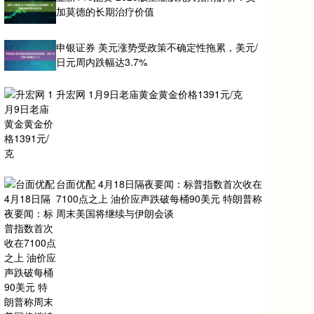
加莫德的长期治疗价值
申银证券 美元涨势受政策不确定性拖累，美元/
日元周内跌幅达3.7%
升宏网 1月9日老庙黄金黄金价格1391元/克
台面优配 4月18日隔夜要闻：标普指数首次收在
7100点之上 油价应声跌破每桶90美元 特朗普称
周末美国将继续与伊朗会谈