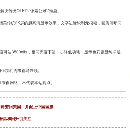
沪深300
4694.44
.42%
43.13
0.93%
决传统OLED\"像素公摊\"难题。
媲美传统2K屏的超高清显示效果，文字边缘锐利无模糊，画质清晰同
亮度可达3500nits，相同亮度下进一步降低功耗，显示色彩更显纯净通
示与低功耗需求都能兼顾。
章来自网络，不代表本站观点。
国籍变回美国！并配上中国国旗
通胀温和回升引关注