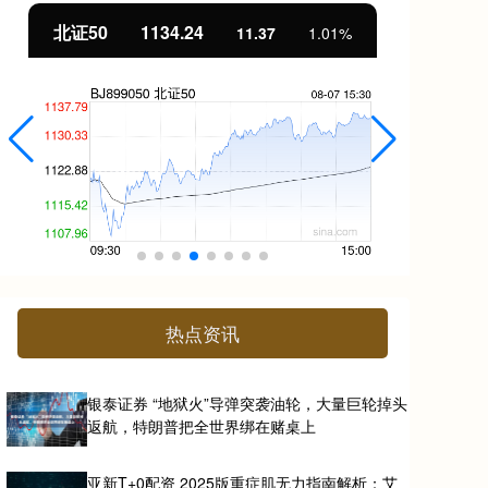
北证50
1134.24
创
11.37
1.01%
热点资讯
银泰证券 “地狱火”导弹突袭油轮，大量巨轮掉头
返航，特朗普把全世界绑在赌桌上
亚新T+0配资 2025版重症肌无力指南解析：艾