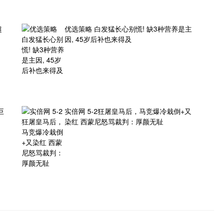
超
优选策略 白发猛长心别慌! 缺3种营养是主
因, 45岁后补也来得及
巨
实倍网 5-2狂屠皇马后，马竞爆冷栽倒+又
染红 西蒙尼怒骂裁判：厚颜无耻