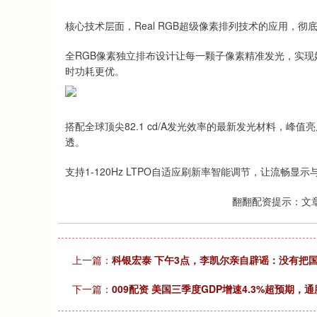
深证成指
14311.01
.68
1.02%
200.89
1
核心技术层面，Real RGB超级像素排列技术的应用，彻底解
全RGB像素独立排布设计让每一颗子像素精准发光，实现
时功耗更优。
搭配全球顶尖82.1 cd/A发光效率的最新发光材料，峰值
透。
支持1-120Hz LTPO自适应刷新率智能调节，让流畅显
翻翻配资提示：文
上一篇：
科银宏泰 下午3点，李凯尔亲自辟谣：没有把
下一篇：
009配资 美国三季度GDP增速4.3%超预期，