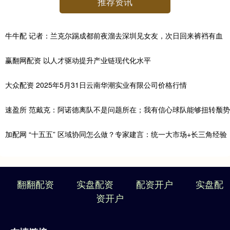
推荐资讯
牛牛配 记者：兰克尔踢成都前夜溜去深圳见女友，次日回来裤裆有血
赢翻网配资 以人才驱动提升产业链现代化水平
大众配资 2025年5月31日云南华潮实业有限公司价格行情
速盈所 范戴克：阿诺德离队不是问题所在；我有信心球队能够扭转颓势
加配网 “十五五” 区域协同怎么做？专家建言：统一大市场+长三角经验
翻翻配资
实盘配资
配资开户
实盘配
资开户