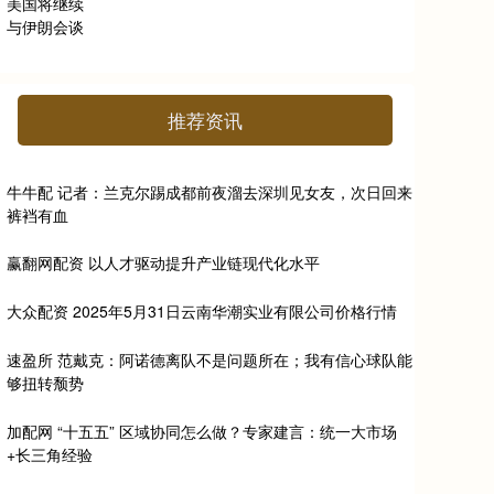
推荐资讯
牛牛配 记者：兰克尔踢成都前夜溜去深圳见女友，次日回来
裤裆有血
赢翻网配资 以人才驱动提升产业链现代化水平
大众配资 2025年5月31日云南华潮实业有限公司价格行情
速盈所 范戴克：阿诺德离队不是问题所在；我有信心球队能
够扭转颓势
加配网 “十五五” 区域协同怎么做？专家建言：统一大市场
+长三角经验