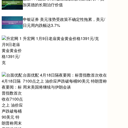
加莫德的长期治疗价值
申银证券 美元涨势受政策不确定性拖累，美元/
日元周内跌幅达3.7%
升宏网 1月9日老庙黄金黄金价格1391元/克
台面优配 4月18日隔夜要闻：标普指数首次收在
7100点之上 油价应声跌破每桶90美元 特朗普称
周末美国将继续与伊朗会谈