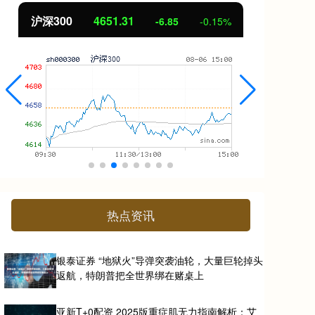
沪深300
4651.31
北
-6.85
-0.15%
热点资讯
银泰证券 “地狱火”导弹突袭油轮，大量巨轮掉头
返航，特朗普把全世界绑在赌桌上
亚新T+0配资 2025版重症肌无力指南解析：艾