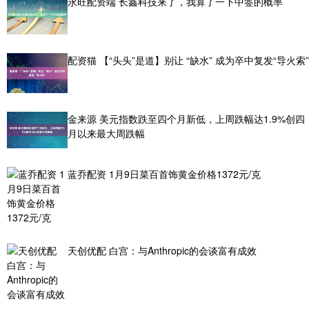
永旺配资端 长鑫科技来了，我算了一下中签的概率
配资猫 【“头头”是道】别让 “缺水” 成为卒中复发“导火索”
金来源 美元指数跌至四个月新低，上周跌幅达1.9%创四
月以来最大周跌幅
蓝乔配资 1月9日菜百首饰黄金价格1372元/克
天创优配 白宫：与Anthropic的会谈富有成效