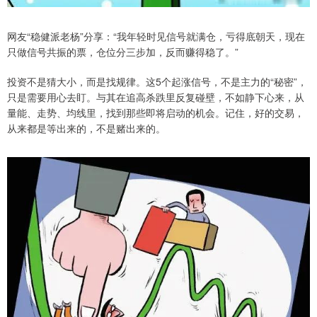
网友“稳健派老杨”分享：“我年轻时见信号就满仓，亏得底朝天，现在
只做信号共振的票，仓位分三步加，反而赚得稳了。”
投资不是猜大小，而是找规律。这5个起涨信号，不是主力的“秘密”，
只是需要用心去盯。与其在追高杀跌里反复碰壁，不如静下心来，从
量能、走势、均线里，找到那些即将启动的机会。记住，好的交易，
从来都是等出来的，不是赌出来的。