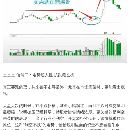
△△△ 信号二：走势逆人性 抗跌藏玄机
真正要涨的票，从来都不走寻常路，尤其在市场震荡时，更能看出底
气。
大盘大跌的时候，它不跌反横，甚至小幅飘红，而且下跌时成交量明
显萎缩，说明抛压已经耗尽，持股者惜售情绪浓厚。更关键的是利空
来袭时的表现——出了行业小利空，开盘象征性低开，很快就被拉回
原位，这种“利空不跌”的走势，恰恰说明里面的资金不想砸盘牛跟