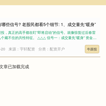
哪些信号? 老股民都看5个细节: 1、成交量先“暖身”
投，真正的高手都在盯“即将启动”的信号。就像惊蛰过后春雷
藏不住的共性特征。 △△△ 信号一：成交量先“暖身” 资金....
20
来源：宇轩配资
分类：配资开户
牛跟投
文章已加载完成