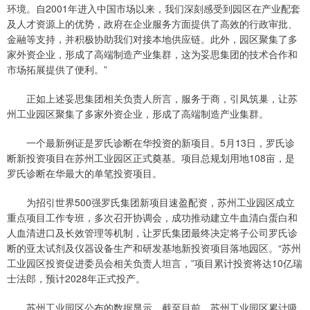
环境。自2001年进入中国市场以来，我们深刻感受到园区在产业配套
及人才资源上的优势，政府在企业服务方面提供了高效的行政审批、
金融等支持，并积极协助我们对接本地供应链。此外，园区聚集了多
家外资企业，形成了高端制造产业集群，这为妥思集团的技术合作和
市场拓展提供了便利。”
正如上述妥思集团相关负责人所言，服务于商，引凤筑巢，让苏
州工业园区聚集了多家外资企业，形成了高端制造产业集群。
一个最新例证是罗氏诊断在华投资的新项目。5月13日，罗氏诊
断新投资项目在苏州工业园区正式奠基。项目总规划用地108亩，是
罗氏诊断在华最大的单笔投资项目。
为招引世界500强罗氏集团新项目速盈配资，苏州工业园区成立
重点项目工作专班，多次召开协调会，成功推动建立牛血清白蛋白和
人血清进口及长效管理等机制，让罗氏集团最终决定将子公司罗氏诊
断的亚太试剂及仪器设备生产和研发基地新投资项目落地园区。“苏州
工业园区投资促进委员会相关负责人坦言，”项目累计投资将达10亿瑞
士法郎，预计2028年正式投产。
苏州工业园区公布的数据显示，截至目前，苏州工业园区累计吸