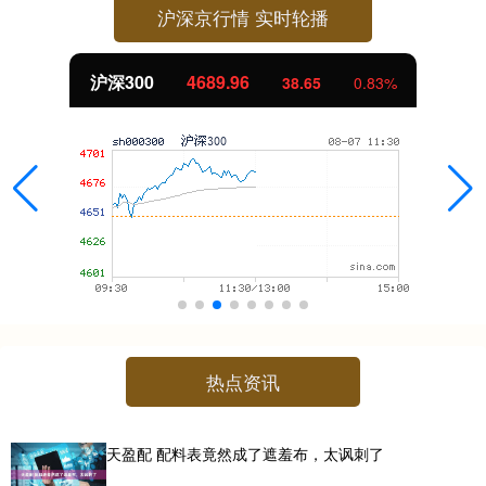
沪深京行情 实时轮播
北证50
1129.72
6.84
0.61%
热点资讯
天盈配 配料表竟然成了遮羞布，太讽刺了