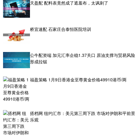
天盈配 配料表竟然成了遮羞布，太讽刺了
桥宜速配 石家庄合泰恒医院培训
公牛配资端 加元汇率企稳1.37关口 原油支撑与贸易风险
形成拉锯
福盈策略 1月9日香港金至尊黄金价格49910港币/两
搭档网 纽约汇市：美元第三周下跌 市场对伊朗和平前景
乐观