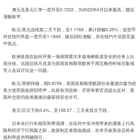
澳元兑美元汇率一度升至0.7222，为2022年6月以来最高，随后
涨幅收窄。
欧元/美元连续第二天下跌，至1.1769，累计跌幅0.25%；该货币
对在纽约早盘一度升至1.1849，随后回吐涨幅，并在纽约午后跌至盘
中低点。
欧洲各国在如何开展一项保障霍尔木兹海峡航道安全的任务上出
现分歧。法国总统马克龙与英国首相斯塔默将于周五晚些时候召集领
导人会议讨论这一问题。
欧元/英镑持稳，报0.8706；英国首相斯塔默因任命曼德尔森为驻
美大使而面临辞职呼声，此前有消息称，尽管审查官员提出反对，英
国外交部仍批准曼德尔森获得安全许可。
美元/日元下跌0.4%，至158.57，三天来首次下跌。
日本央行行长植田和男强调，在应对中东冲突带来的通胀上行风
险和经济下行风险之际，政策制定者面临挑战，在本月政策会议前未
就利率提供明确指引。