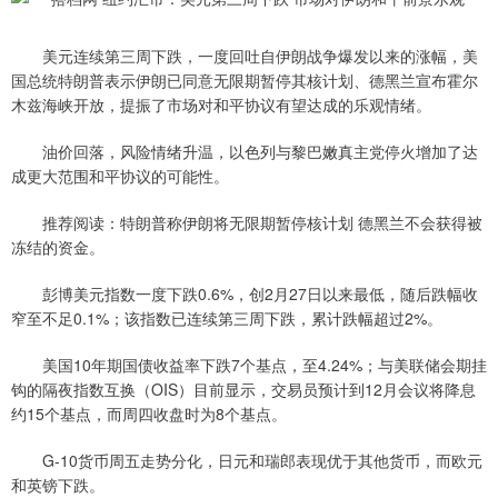
美元连续第三周下跌，一度回吐自伊朗战争爆发以来的涨幅，美
国总统特朗普表示伊朗已同意无限期暂停其核计划、德黑兰宣布霍尔
木兹海峡开放，提振了市场对和平协议有望达成的乐观情绪。
油价回落，风险情绪升温，以色列与黎巴嫩真主党停火增加了达
成更大范围和平协议的可能性。
推荐阅读：特朗普称伊朗将无限期暂停核计划 德黑兰不会获得被
冻结的资金。
彭博美元指数一度下跌0.6%，创2月27日以来最低，随后跌幅收
窄至不足0.1%；该指数已连续第三周下跌，累计跌幅超过2%。
美国10年期国债收益率下跌7个基点，至4.24%；与美联储会期挂
钩的隔夜指数互换（OIS）目前显示，交易员预计到12月会议将降息
约15个基点，而周四收盘时为8个基点。
G-10货币周五走势分化，日元和瑞郎表现优于其他货币，而欧元
和英镑下跌。