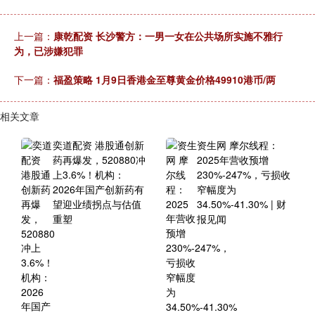
上一篇：
康乾配资 长沙警方：一男一女在公共场所实施不雅行
为，已涉嫌犯罪
下一篇：
福盈策略 1月9日香港金至尊黄金价格49910港币/两
相关文章
奕道配资 港股通创新
资生网 摩尔线程：
药再爆发，520880冲
2025年营收预增
上3.6%！机构：
230%-247%，亏损收
2026年国产创新药有
窄幅度为
望迎业绩拐点与估值
34.50%-41.30% | 财
重塑
报见闻