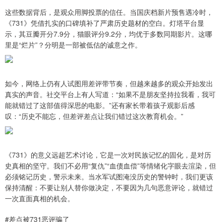
这些数据背后，是观众用脚投票的信任。当国庆档新片预售遇冷时，
《731》凭借扎实的口碑填补了严肃历史题材的空白。灯塔平台显
示，其豆瓣开分7.9分，猫眼评分9.2分，均优于多数同期影片。这哪
里是“烂片”？分明是一部被低估的诚意之作。
如今，网络上仍有人试图用差评带节奏，但越来越多的观众开始发出
真实的声音。社交平台上有人写道：“如果不是朋友坚持拉我看，我可
能就错过了这部值得深思的电影。”还有家长带着孩子观影后感
叹：“历史不能忘，但差评差点让我们错过这次教育机会。”
《731》的意义远超艺术讨论，它是一次对民族记忆的固化，是对历
史真相的坚守。我们不必用“复仇”“血债血偿”等情绪化字眼去渲染，但
必须铭记历史，警示未来。当水军试图淹没历史的警钟时，我们更该
保持清醒：不要让别人替你做决定，不要因为几句恶意评论，就错过
一次直面真相的机会。
#差点被731恶评骗了