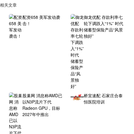
相关文章
配资658 美军发动袭
御龙优配 存款利率七
击！
轮下调跌入“1%” 时代
储蓄型保险产品“风景
独好”
股巢网 消息称AMD已
桥宜速配 石家庄合泰
以N3P流片下代
恒医院培训
Radeon GPU，目标
2027年中推出