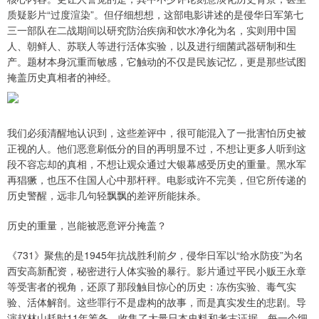
质疑影片“过度渲染”。但仔细想想，这部电影讲述的是侵华日军第七
三一部队在二战期间以研究防治疾病和饮水净化为名，实则用中国
人、朝鲜人、苏联人等进行活体实验，以及进行细菌武器研制和生
产。题材本身沉重而敏感，它触动的不仅是民族记忆，更是那些试图
掩盖历史真相者的神经。
我们必须清醒地认识到，这些差评中，很可能混入了一批害怕历史被
正视的人。他们恶意刷低分的目的再明显不过，不想让更多人听到这
段不容忘却的真相，不想让观众通过大银幕感受历史的重量。黑水军
再猖獗，也压不住国人心中那杆秤。电影或许不完美，但它所传递的
历史警醒，远非几句轻飘飘的差评所能抹杀。
历史的重量，岂能被恶意评分掩盖？
《731》聚焦的是1945年抗战胜利前夕，侵华日军以“给水防疫”为名
西安高新配资，秘密进行人体实验的暴行。影片通过平民小贩王永章
等受害者的视角，还原了那段触目惊心的历史：冻伤实验、毒气实
验、活体解剖。这些罪行不是虚构的故事，而是真实发生的悲剧。导
演赵林山耗时11年筹备，收集了大量日本史料和考古证据，每一个细