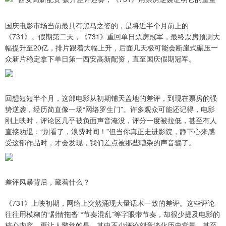
国庆电影市场当前最具有黑马之姿的，是将近半个月前上的
《731》。假期第二天，《731》重回单日票房冠军，最终票房预测大
幅提升至20亿，排片跟着大幅上升，后面几天极可能会断崖式碾压一
众新片稳定拿下单日第一西安高新配资，直至国庆假期冠军。
回想短短半个月，这部电影从初期铺天盖地的差评，到现在票房的强
势逆袭，经历简直像一场“网络罗生门”。许多观众可能还记得，电影
刚上映时，评论区几乎被负面声音淹没，评分一度被拉低，甚至有人
直接劝退：“别看了，浪费时间！”但当你真正走进影院，静下心来感
受这部作品时，才会发现，我们差点被那些嘈杂的声音骗了。
差评风暴背后，藏着什么？
《731》上映初期，网络上突然涌现大量话术一致的差评。这些评论
往往用模糊的“剧情拖沓”“节奏混乱”等字眼带节奏，却很少提及电影的
核心内容。更让人警觉的是，其中不少评论刻意淡化历史背景，甚至