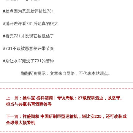
#差点因为恶意差评错过731
#抛开差评看731后劲真的很大
#看完731才发现它被低估了
#731不该被恶意差评带节奏
#别让水军淹没了731的警钟
翻翻配资提示：文章来自网络，不代表本站观点。
上一篇：
擒牛宝 榜样酒商丨专访周敏：27载深耕酒业，以坚守、
担当与共赢书写酒商答卷
下一篇：
祥盛期权 中国研制巨型运输机，堪比安225，还可改装成
全球最大预警机