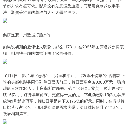
节都力求有据可依。影片没有刻意渲染血腥，而是用克制的叙事手
法，聚焦受难者的尊严与人性之恶的冲突。
票房逆袭：用数据打脸水军
如果说初期的差评让人犹豫，那么《731》在2025年国庆档的票房表
现，则用铁一般的数据证明了它的价值。
10月1日，影片与《志愿军：浴血和平》、《刺杀小说家2》两部新上
映的头部电影共同位列单日票房前三，首日票房突破9300万元，场均
观影人次超30人，上座率断层领先。截至10月2日零点，累计票房突
破16亿元，跻身年度前五。更值得一提的是，它此前已以15亿元票房
成为9月影史冠军，首映日更是创下3.176亿的纪录。同时，在假期首
日排片仅占10%，但因观众购票需求火爆，次日排片急升至17.2%，
跃居档期第三。