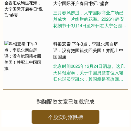
大宁国际开启春日“悦己”盛宴
三月春风拂过，大宁国际商业广场已
然成为一片绚烂的花海。2026年静安
花朝节于3月14日至29日在大宁公园及
大宁国际联动举行，以数千株色彩艳
丽的郁金香为主角，在广....
科银宏泰 下午3点，李凯尔亲自辟
谣：没有把国籍变回美国！并配上中
国国旗
北京时间2025年12月24日消息。这几
天科银宏泰，关于中国男篮首位入籍
归化球员李凯尔，其国籍是否改回美
国一事情，备受关注。一些媒体率先
发文，表示李凯尔已经改回....
翻翻配资文章已加载完成
个股实时涨跌榜