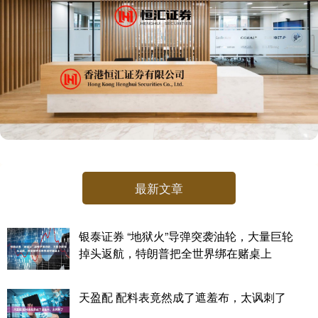
最新文章
银泰证券 “地狱火”导弹突袭油轮，大量巨轮
掉头返航，特朗普把全世界绑在赌桌上
天盈配 配料表竟然成了遮羞布，太讽刺了