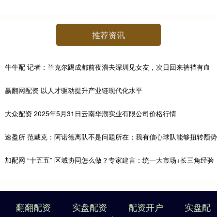
推荐资讯
牛牛配 记者：兰克尔踢成都前夜溜去深圳见女友，次日回来裤裆有血
赢翻网配资 以人才驱动提升产业链现代化水平
大众配资 2025年5月31日云南华潮实业有限公司价格行情
速盈所 范戴克：阿诺德离队不是问题所在；我有信心球队能够扭转颓势
加配网 “十五五” 区域协同怎么做？专家建言：统一大市场+长三角经验
翻翻配资
实盘配资
配资开户
实盘配