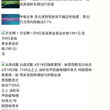
加莫德的长期治疗价值
申银证券 美元涨势受政策不确定性拖累，美元/
日元周内跌幅达3.7%
升宏网 1月9日老庙黄金黄金价格1391元/克
台面优配 4月18日隔夜要闻：标普指数首次收在
7100点之上 油价应声跌破每桶90美元 特朗普称
周末美国将继续与伊朗会谈