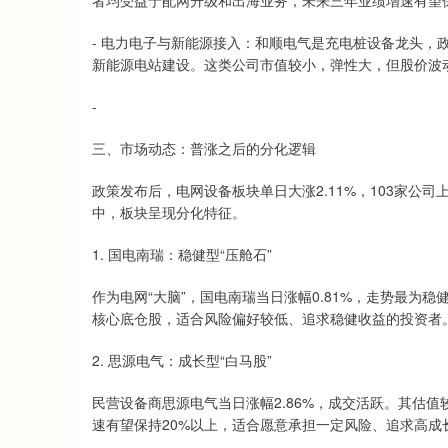
者均受益于配网升级和出海业务，未来三年业绩增速有望保
- 电力电子与新能源接入：和顺电气是充电桩设备龙头，
新能源电站建设。这类公司市值较小，弹性大，但股价波
-
三、市场动态：普涨之后的分化逻辑
政策发布后，电网设备板块单日大涨2.11%，103家公
中，板块呈现分化特征。
1. 国电南瑞：稳健型“压舱石”
作为电网“大脑”，国电南瑞当日涨幅0.81%，走势最为稳
核心底仓股，适合风险偏好较低、追求稳健收益的投资者
2. 思源电气：成长型“白马股”
民营设备商思源电气当日涨幅2.86%，成交活跃。其估值较
速有望保持20%以上，适合愿意承担一定风险、追求高成