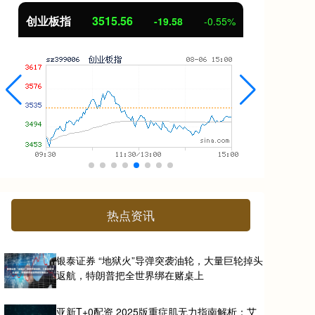
创业板指
3515.56
基
-19.58
-0.55%
热点资讯
银泰证券 “地狱火”导弹突袭油轮，大量巨轮掉头
返航，特朗普把全世界绑在赌桌上
亚新T+0配资 2025版重症肌无力指南解析：艾