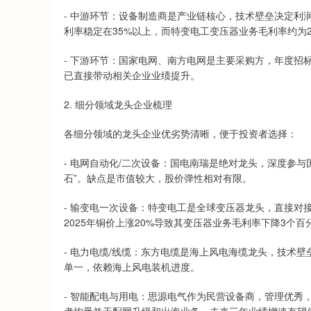
- 中游环节：设备制造商是产业链核心，技术壁垒决定利
利率稳定在35%以上，而特变电工变压器业务毛利率约为2
- 下游环节：国家电网、南方电网是主要采购方，年度招标
已直接带动相关企业业绩提升。
2. 细分领域龙头企业梳理
各细分领域的龙头企业优劣势清晰，便于投资者选择：
- 电网自动化/二次设备：国电南瑞是绝对龙头，深度参与
石”。缺点是市值较大，股价弹性相对有限。
- 输变电一次设备：特变电工是全球变压器龙头，直接对
2025年铜价上涨20%导致其变压器业务毛利率下降3个百
- 电力电缆/线缆：东方电缆是海上风电海缆龙头，技术
单一，依赖海上风电装机进度。
- 智能配电与用电：思源电气作为民营设备商，管理优秀