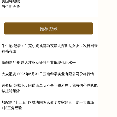
推荐资讯
牛牛配 记者：兰克尔踢成都前夜溜去深圳见女友，次日回来
裤裆有血
赢翻网配资 以人才驱动提升产业链现代化水平
大众配资 2025年5月31日云南华潮实业有限公司价格行情
速盈所 范戴克：阿诺德离队不是问题所在；我有信心球队能
够扭转颓势
加配网 “十五五” 区域协同怎么做？专家建言：统一大市场
+长三角经验