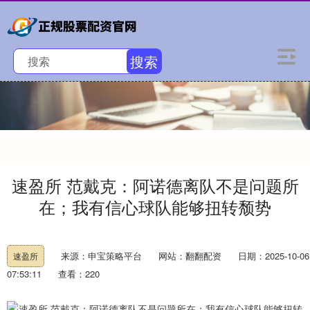
搜索
速盈所 范戴克：阿诺德离队不是问题所
在；我有信心球队能够扭转颓势
来源：申宝策略平台
网站：翻翻配资
日期：2025-10-06
速盈所
07:53:11
查看：220