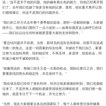
说：“这不是关于他的问题。他的确有着出色的能力，但他已经离开我
们了。去年我们也踢了很多没有他的比赛。显然，他在夏天离开让我
们都很难过，但这不是我们的问题所在。”
“我们的工作方式去年整个赛季都在延续，那时一切都很积极，大家都
很开心。现在我们遇到了一点小波折——如果你愿意这么称呼它的话
——我们比以往任何时候都更需要大家的支持和陪伴。”
“要总结问题并不容易。当然，新球员的适应也有影响，但那不应该成
为唯一的焦点。这是一切因素的综合结果。关键在于我们自己，要通
过努力去扭转局势，找到稳定性，不再丢球，多进球，创造机会，同
时减少被对手威胁的情况。”
“就像我说的，每隔三四天又是一次新的机会。国际比赛日之后，我们
要重新找回势头和稳定性，并且保持下去。”
“我在俱乐部已经待了很长时间，经历过很多困难的时刻，我们也都挺
过来了。不是所有人都能轻易接受现状然后继续前进，但我们唯一能
做的，就是专注于下一个机会，并为之努力。”
“当然，现在大家都要去各自的国家队了，每个人都有责任保持健康、