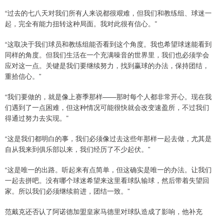
“过去的七八天对我们所有人来说都很艰难，但我们和教练组、球迷一
起，完全有能力扭转这种局面。我对此很有信心。”
“这取决于我们球员和教练组能否看到这个角度。我也希望球迷能看到
同样的角度。但我们生活在一个充满噪音的世界里，我们也必须学会
应对这一点。关键是我们要继续努力，找到赢球的办法，保持团结，
重拾信心。”
“我们要做的，就是像上赛季那样——那时每个人都非常开心。现在我
们遇到了一点困难，但这种情况可能很快就会改变速盈所，不过我们
得通过努力去实现。”
“这是我们都明白的事，我们必须像过去这些年那样一起去做，尤其是
自从我来到俱乐部以来，我们经历了不少起伏。”
“这是唯一的出路。听起来有点简单，但这确实是唯一的办法。让我们
一起去拼吧。没有哪个球迷希望来这里看球队输球，然后带着失望回
家。所以我们必须继续前进，团结一致。”
范戴克还否认了阿诺德加盟皇家马德里对球队造成了影响，他补充