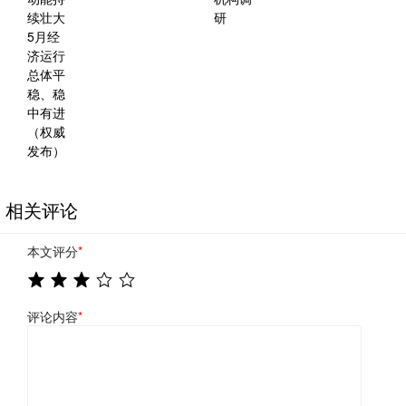
相关评论
本文评分
*
评论内容
*