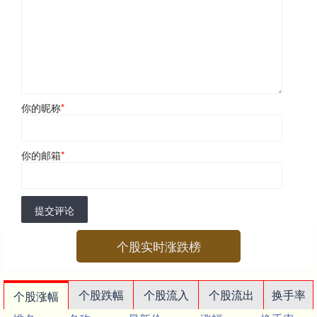
你的昵称
*
你的邮箱
*
提交评论
个股实时涨跌榜
个股跌幅
个股流入
个股流出
换手率
个股涨幅