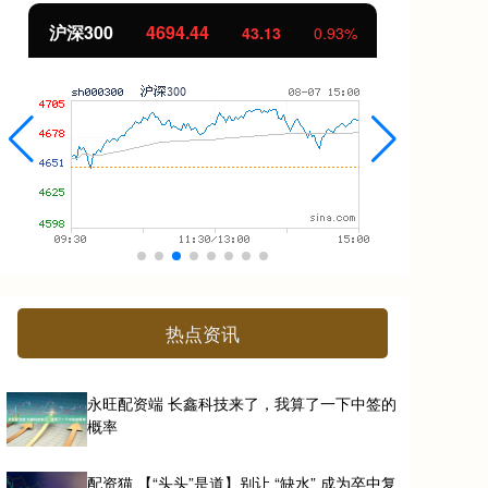
北证50
1134.24
创
11.37
1.01%
热点资讯
永旺配资端 长鑫科技来了，我算了一下中签的
概率
配资猫 【“头头”是道】别让 “缺水” 成为卒中复