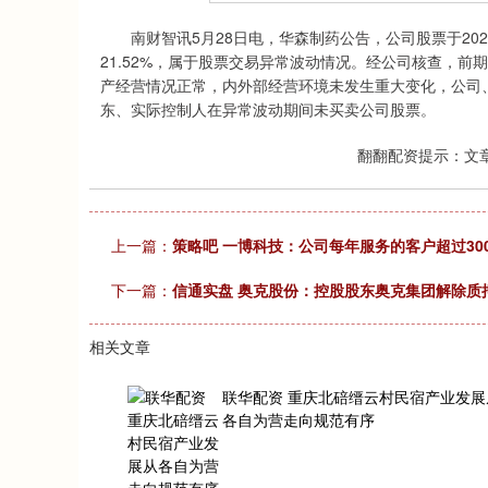
深证成指
14311.01
.68
1.02%
200.89
1
南财智讯5月28日电，华森制药公告，公司股票于2025
21.52%，属于股票交易异常波动情况。经公司核查，
产经营情况正常，内外部经营环境未发生重大变化，公司
东、实际控制人在异常波动期间未买卖公司股票。
翻翻配资提示：文
上一篇：
策略吧 一博科技：公司每年服务的客户超过3
下一篇：
信通实盘 奥克股份：控股股东奥克集团解除质押3
相关文章
联华配资 重庆北碚缙云村民宿产业发展
各自为营走向规范有序