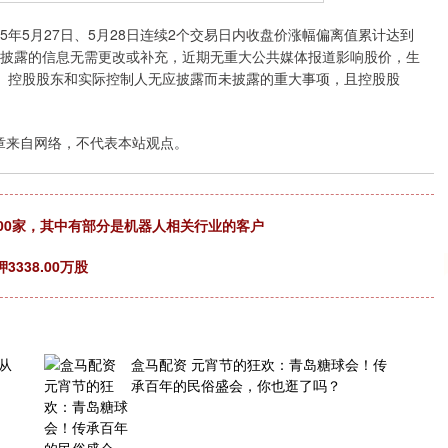
沪深300
4694.44
.42%
43.13
0.93%
年5月27日、5月28日连续2个交易日内收盘价涨幅偏离值累计达到
前期披露的信息无需更改或补充，近期无重大公共媒体报道影响股价，生
、控股股东和实际控制人无应披露而未披露的重大事项，且控股股
章来自网络，不代表本站观点。
000家，其中有部分是机器人相关行业的客户
338.00万股
从
盒马配资 元宵节的狂欢：青岛糖球会！传
承百年的民俗盛会，你也逛了吗？