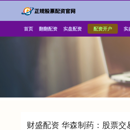
首页
翻翻配资
实盘配资
配资开户
实
财盛配资 华森制药：股票交