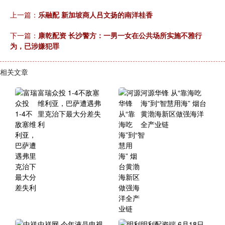
上一篇：
乐融配 新加坡商人吕文扬的南洋桂香
下一篇：
康乾配资 长沙警方：一男一女在公共场所实施不雅行
为，已涉嫌犯罪
相关文章
富瑞众投 1-4不敌塞
河源华锋 从“靠海吃
维利亚，巴萨遭遇弗
海”到“智慧用海” 烟台
里克治下最大分差失
黄渤海新区做强海洋
利
全产业链
中祥网 今年液晶电视
明利配资端 6月18日