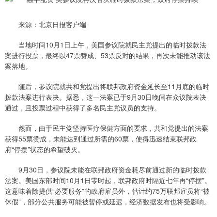
来源：北京日报客户端
当地时间10月1日上午，美国参议院就民主党提出的临时拨款法
案进行投票，最终以47票赞成、53票反对的结果，再次未能推动该法
案落地。
随后，参议院就共和党提出将联邦政府资金延长至11月底的临时
拨款法案进行表决。据悉，这一法案已于9月30日晚间在众议院表决
通过，且投票过程中获得了多名民主党议员的支持。
然而，由于民主党坚持医疗保健方面的要求，共和党提出的法案
获得55票赞成，未能达到通过所需的60票，使得迅速结束联邦政
府“停摆”状态的希望破灭。
9月30日，参议院未能在联邦政府资金耗尽前通过新的临时拨款
法案。美国东部时间10月1日零时起，联邦政府时隔近七年再“停摆”。
这意味着除提供“必要服务”的政府雇员外，估计约75万联邦雇员将“被
休假”，部分公共服务可能被暂停或延迟，经济数据发布也将受影响。