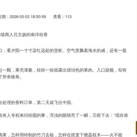
日期：2026-03-03 18:50:59
查看：113
口，看夕阳一寸寸染红远处的货柜。空气里飘着海水的咸，还有一股
起一颗，果壳薄脆，轻轻一按就露出琥珀色的果肉。入口甜糯，却有
了所有棱角。
。
在处理的香料订单，第二天就飞往中国。
说有人专程来问桂圆的事，浑浊的眼睛亮了一瞬，又暗下去：“现在谁
摘果，怎样用特制的竹刀去核，怎样在焙笼下燃荔枝木——火不能