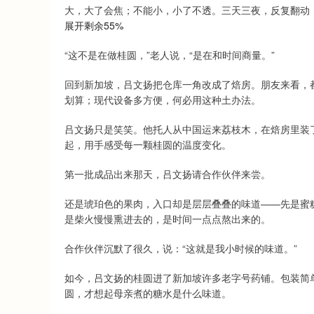
大，大了会焦；不能小，小了不透。三天三夜，反复翻动
深证成指
14110.12
1.92
0.57%
-34.08
-
展开剩余55%
“这不是在做桂圆，”老人说，“是在和时间商量。”
回到新加坡，吕文扬把仓库一角改成了焙房。朋友来看，
划算；现代设备多方便，何必用这种土办法。
吕文扬只是笑笑。他托人从中国运来荔枝木，在焙房里装
起，用手感受每一颗桂圆的温度变化。
第一批成品出来那天，吕文扬请合作伙伴来尝。
还是琥珀色的果肉，入口却是层层叠叠的味道——先是蜜
是柴火慢慢熏进去的，是时间一点点熬出来的。
合作伙伴沉默了很久，说：“这就是我小时候的味道。”
如今，吕文扬的桂圆进了新加坡许多老字号药铺。包装简
圆，才想起母亲煮的糖水是什么味道。