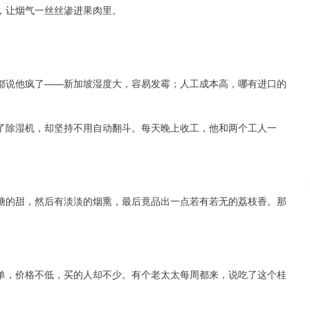
，让烟气一丝丝渗进果肉里。
沪深300
4651.31
0.24%
-6.85
-0.15%
都说他疯了——新加坡湿度大，容易发霉；人工成本高，哪有进口的
了除湿机，却坚持不用自动翻斗。每天晚上收工，他和两个工人一
糖的甜，然后有淡淡的烟熏，最后竟品出一点若有若无的荔枝香。那
单，价格不低，买的人却不少。有个老太太每周都来，说吃了这个桂