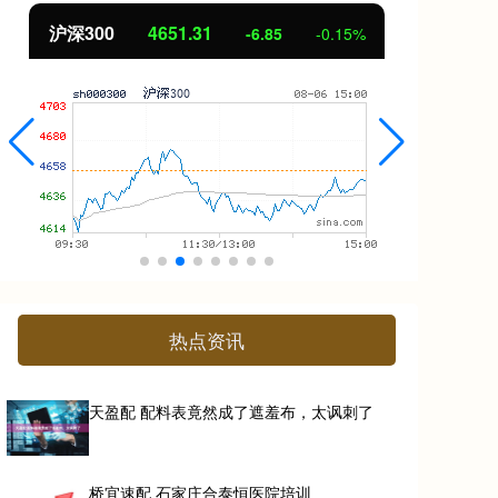
北证50
1122.88
创
3.42
0.30%
热点资讯
天盈配 配料表竟然成了遮羞布，太讽刺了
桥宜速配 石家庄合泰恒医院培训