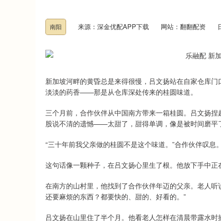
来源：深金优配APP下载
网站：翻翻配资
南阳
新加坡河畔的黄昏总是来得很慢，吕文扬站在自家仓库门
淡淡的药香——那是从仓库深处传来的桂圆味道。
三个月前，合作伙伴从中国南方带来一箱桂圆。吕文扬捏
股说不清的遗憾——太甜了，甜得单调，像是被时间磨平
“三十年前我父亲做的桂圆不是这个味道。”合作伙伴叹息
这句话像一颗种子，在吕文扬心里生了根。他放下手中正
在南方的山村里，他找到了合作伙伴年迈的父亲。老人听
还要麻烦的东西？都要快的、甜的、好看的。”
吕文扬在山里住了半个月。他看老人怎样在清晨带露水时