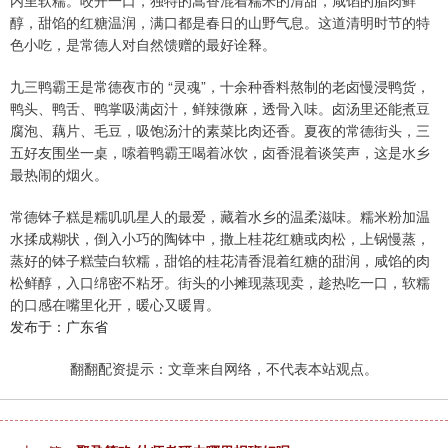
内里软糯。咬开一口，独特的蒿香混着糯米的清甜，咸馅的腊肉鲜
醇，甜馅的红糖温润，满口都是春日的山野气息。这道清明时节的特
色小吃，是常德人对自然馈赠的最好诠释。
九三鸭霸王是常德夜市的 “灵魂”，十余种香料熬制的老卤慢浸鸭货，
鸭头、鸭舌、鸭掌吸满卤汁，鲜辣微麻，透骨入味。卤汤里还能煮豆
腐泡、藕片、毛豆，吸饱汤汁的素菜比肉还香。夏夜的常德街头，三
五好友围坐一桌，嗦着鸭霸王喝着冰饮，卤香混着谈笑声，这是水乡
最热闹的烟火。
常德钵子糕是糯叽叽星人的最爱，藏着水乡的温柔滋味。糯米粉加温
水揉成糊状，倒入小巧的陶钵中，撒上桂花红糖或肉松，上锅慢蒸，
蒸好的钵子糕莹白软糯，甜馅的桂花清香混着红糖的甜润，咸馅的肉
松鲜醇，入口绵密不粘牙。街头的小摊现蒸现卖，趁热吃一口，软糯
的口感在嘴里化开，暖心又暖胃。
发布于：广东省
翻翻配资提示：文章来自网络，不代表本站观点。