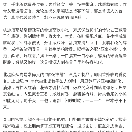
红，手撕着吃最是过瘾，肉质紧实干香，辣中带麻，越嚼越有味，连
骨头都浸着卤香。无论是街头零嘴还是待客下酒，都是常德人的首
选，真空包装能带走，却不及现做的那般鲜活。
桃源擂茶是常德独有的非遗茶饮小吃，东汉伏波将军的传说让它藏着
千年底蕴。陶制擂钵里，将大米、生姜、茶叶搭配芝麻、花生擂成细
腻糊状，冲沸水便成，分甜咸双味：甜擂茶清甜回甘，混着谷物的醇
香；咸擂茶鲜润暖胃，带着生姜的微暖。喝擂茶必配 “压桌小菜”，米
泡、酥果、炸红薯片摆上一桌，一口擂茶一口小食，醇厚的米香混着
酥脆，解腻又饱腹，这是桃源人刻在骨子里的待客礼仪。
北堤麻辣肉是常德人的 “解馋神器”，虽是豆制品，却因香辣赛肉香得
名。上世纪 80 年代由北堤巷手艺人创制，用豆笋厂的豆粕经膨化、
油炸，再拌入红油、花椒等调料卤制，做成的麻辣肉筋道弹牙，外层
裹着红油，内里藏着豆香，咸辣鲜香，越嚼越有味。街头巷尾的小摊
都能见到，随手买上一包，追剧、闲聊时吃，一口一个，根本停不下
来。
春日的常德，绕不开一口蒿子粑粑。山野间的嫩蒿子焯水剁碎，揉进
糯米粉里，包上腊肉笋丁或芝麻红糖馅，捏成圆饼，煎至外皮焦香、