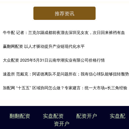
推荐资讯
牛牛配 记者：兰克尔踢成都前夜溜去深圳见女友，次日回来裤裆有血
赢翻网配资 以人才驱动提升产业链现代化水平
大众配资 2025年5月31日云南华潮实业有限公司价格行情
速盈所 范戴克：阿诺德离队不是问题所在；我有信心球队能够扭转颓势
加配网 “十五五” 区域协同怎么做？专家建言：统一大市场+长三角经验
翻翻配资
实盘配资
配资开户
实盘配
资开户