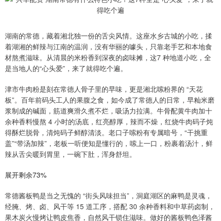
湖南的常德，藏着湘北独一份的舌尖风情。这座水乡古城的小吃，揉
着湖湘的鲜辣与江南的温润，没有华丽的噱头，只靠老手艺和本地食
材熬煮滋味。从清晨的米粉香到深夜的卤味摊，这7 种地道小吃，全
是当地人的“心头爱”，来了就得吃个遍。
津市牛肉粉是刻在常德人骨子里的早味，更是湘北嗦粉界的 “天花
板”。百年前码头工人的果腹之食，如今成了常德人的日常，早籼米磨
浆制成的碱面，筋道爽滑久煮不烂，吸汤力拉满。牛骨配黄牛肉加十
余种香料慢熬 4 小时的汤底，红亮醇厚，辣而不燥，红烧牛肉码子炖
得酥烂脱骨，清炖码子鲜醇清淡。老口子嗦粉有专属暗号，“干挑重
盖”“带汤加辣”，老板一听便知是懂行的，嗦上一口，粉裹着汤汁，鲜
辣从舌尖暖到胃里，一碗下肚，浑身舒坦。
展开剩余73%
常德酱板鸭是当之无愧的 “街头风味担当”，洞庭湖区的麻鸭是灵魂，
经腌、烤、卤、风干等 15 道工序，搭配 30 余种香料和中草药卤制，
果木炭火慢烤让鸭皮焦香，自然风干锁住滋味。做好的酱板鸭色泽酱