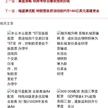
上一篇：
聚盈策略 幼师考研去哪里报班好呢
下一篇：
端盛康优配 特朗普政府冻结纽约市180亿美元基建资金
相关文章
丰云股票 *ST亚振股
顺升网 景顺长城景骊
票连续四个交易日涨
成长混合增聘郭琳为
停，控制权变更处于
新任基金经理
办理中
可盈配资 全新奥迪A4
009配资 美国三季度
纯电动版更多信息曝
GDP增速4.3%超预
光! 预计2028年发布
期，通胀温和回升引
关注