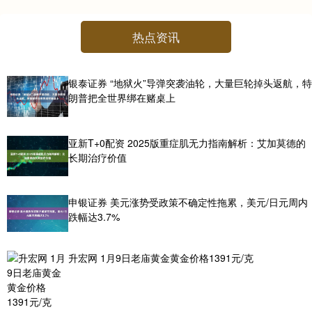
热点资讯
银泰证券 “地狱火”导弹突袭油轮，大量巨轮掉头返航，特
朗普把全世界绑在赌桌上
亚新T+0配资 2025版重症肌无力指南解析：艾加莫德的
长期治疗价值
申银证券 美元涨势受政策不确定性拖累，美元/日元周内
跌幅达3.7%
升宏网 1月9日老庙黄金黄金价格1391元/克