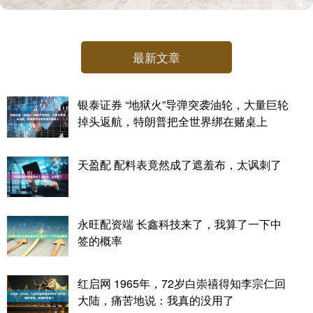
最新文章
银泰证券 “地狱火”导弹突袭油轮，大量巨轮
掉头返航，特朗普把全世界绑在赌桌上
天盈配 配料表竟然成了遮羞布，太讽刺了
永旺配资端 长鑫科技来了，我算了一下中
签的概率
红启网 1965年，72岁白崇禧得知李宗仁回
大陆，痛苦地说：我真的没用了