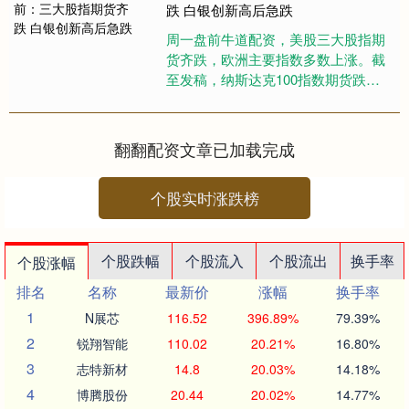
跌 白银创新高后急跌
周一盘前牛道配资，美股三大股指期
货齐跌，欧洲主要指数多数上涨。截
至发稿，纳斯达克100指数期货跌
0.44%，道指期货跌0.11%，标普500
指数期货跌0.27%....
翻翻配资文章已加载完成
个股实时涨跌榜
个股跌幅
个股流入
个股流出
换手率
个股涨幅
排名
名称
最新价
涨幅
换手率
1
N展芯
116.52
396.89%
79.39%
2
锐翔智能
110.02
20.21%
16.80%
3
志特新材
14.8
20.03%
14.18%
4
博腾股份
20.44
20.02%
14.77%