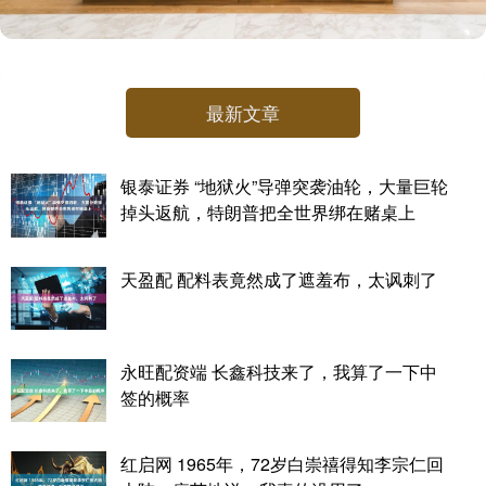
最新文章
银泰证券 “地狱火”导弹突袭油轮，大量巨轮
掉头返航，特朗普把全世界绑在赌桌上
天盈配 配料表竟然成了遮羞布，太讽刺了
永旺配资端 长鑫科技来了，我算了一下中
签的概率
红启网 1965年，72岁白崇禧得知李宗仁回