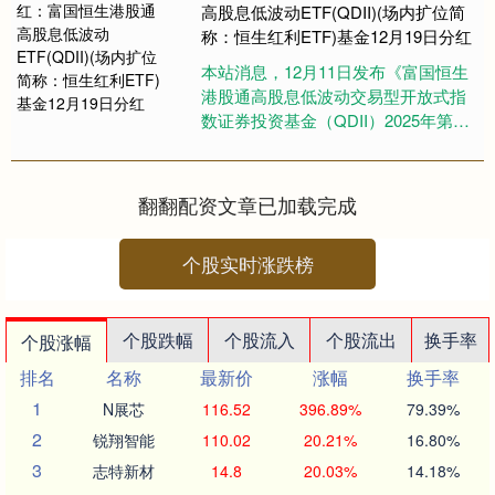
高股息低波动ETF(QDII)(场内扩位简
称：恒生红利ETF)基金12月19日分红
本站消息，12月11日发布《富国恒生
港股通高股息低波动交易型开放式指
数证券投资基金（QDII）2025年第六
次收益分配公告》。本次分红为2025
年度的第六次分红....
翻翻配资文章已加载完成
个股实时涨跌榜
个股跌幅
个股流入
个股流出
换手率
个股涨幅
排名
名称
最新价
涨幅
换手率
1
N展芯
116.52
396.89%
79.39%
2
锐翔智能
110.02
20.21%
16.80%
3
志特新材
14.8
20.03%
14.18%