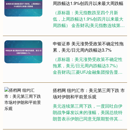
周跌幅达1.9%创四月以来最大周跌幅
（原标题：美元指数跌至四个月新
低，上周跌幅达1.9%创四月以来最大
周跌幅） 金吾财讯|美元指数连续第三
个交易日走弱，周一跌至约97点，创
四个多月以来最低水平。上....
申银证券 美元涨势受政策不确定性拖
累，美元/日元周内跌幅达3.7%
（原标题：美元涨势受政策不确定性
拖累，美元/日元周内跌幅达3.7%）
金吾财讯|三菱UFJ金融集团报告显
示，受特朗普政策反复影响，美元指
数结束年初三周连涨态势。....
搭档网 纽约汇市：美元第三周下跌 市
场对伊朗和平前景乐观
美元连续第三周下跌，一度回吐自伊
朗战争爆发以来的涨幅，美国总统特
朗普表示伊朗已同意无限期暂停其核
计划、德黑兰宣布霍尔木兹海峡开