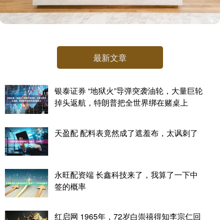
最新文章
银泰证券 “地狱火”导弹突袭油轮，大量巨轮
掉头返航，特朗普把全世界绑在赌桌上
天盈配 配料表竟然成了遮羞布，太讽刺了
永旺配资端 长鑫科技来了，我算了一下中
签的概率
红启网 1965年，72岁白崇禧得知李宗仁回