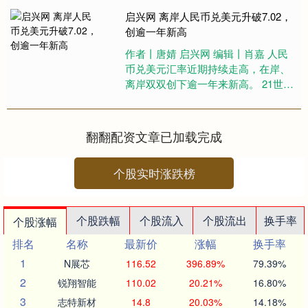
放，提振了市场对和平协议有望达成
启兴网 离岸人民币兑美元升破7.02，
的....
创逾一年新高
作者丨唐婧 启兴网 编辑丨肖嘉 人民
币兑美元汇率近期持续走高，在岸、
离岸双双创下逾一年来新高。 21世纪
经济报道记者注意到，12月23日，离
岸人民币兑美元汇率升....
翻翻配资文章已加载完成
个股实时涨跌榜
个股跌幅
个股流入
个股流出
换手率
个股涨幅
排名
名称
最新价
涨幅
换手率
1
N展芯
116.52
396.89%
79.39%
2
锐翔智能
110.02
20.21%
16.80%
3
志特新材
14.8
20.03%
14.18%